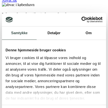
Abvac.dk
Flere leads til virksomheden
Vi udrettede hurtigt en strategi for Ads-kontoen sammen med
ABVAC. Formål, målgruppe og selve kampagnerne blev udarbejdet
Samtykke
Detaljer
Om
kort efter samarbejdets begyndelse, så vi hurtigst muligt kunne
begynde at tracke og dokumentere.
ABVAC havde aldrig haft tracking kørende, så vi havde intet
Denne hjemmeside bruger cookies
statistik på dem. I løbet af kort tid fik vi udarbejdet en skarp
slagplan, der tog udgangspunkt i et unikt setup. Herfra kunne vi
Vi bruger cookies til at tilpasse vores indhold og
kontinuerligt tilpasse priserne i Ads.
annoncer, til at vise dig funktioner til sociale medier og til
Konkrete resultater
at analysere vores trafik. Vi deler også oplysninger om
din brug af vores hjemmeside med vores partnere inden
Så snart ABVAC fik tracking på deres platforme, kunne vi begynde
for sociale medier, annonceringspartnere og
at indsamle nyttig information til fremtidige leads. Vi kunne
analysepartnere. Vores partnere kan kombinere disse
præsentere konkret viden om deres online markedsføring, og
data med andre oplysninger, du har givet dem, eller som
hvilken retning de nu kunne gå. Ud fra vores opsætning har de fået
en konkret leadpris. De oplever fortsat vækst og langt flere
de har indsamlet fra din brug af deres tjenester.
henvendelser.