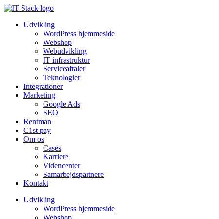
Udvikling
WordPress hjemmeside
Webshop
Webudvikling
IT infrastruktur
Serviceaftaler
Teknologier
Integrationer
Marketing
Google Ads
SEO
Rentman
C1st pay
Om os
Cases
Karriere
Videncenter
Samarbejdspartnere
Kontakt
Udvikling
WordPress hjemmeside
Webshop