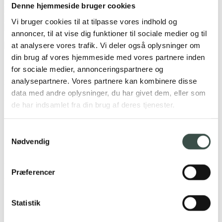
Denne hjemmeside bruger cookies
Vi bruger cookies til at tilpasse vores indhold og
annoncer, til at vise dig funktioner til sociale medier og til
at analysere vores trafik. Vi deler også oplysninger om
din brug af vores hjemmeside med vores partnere inden
for sociale medier, annonceringspartnere og
analysepartnere. Vores partnere kan kombinere disse
Men hvad koster Google Ads?​
data med andre oplysninger, du har givet dem, eller som
Få en vurdering
de har indsamlet fra din brug af deres tjenester.
af dine annoncer
Samtykkevalg
I et fast samarbejde med dig dedikerer vi et antal
Nødvendig
timer til at håndtere, optimere og rapportere din
annoncering.
Præferencer
Kom godt i gang fra 2.500 kr.
Lad os vurdere dit Ads-forløb og opstille en komplet
Statistik
markedsføringsstrategi til din virksomhed. Du kommer til at vide,
præcis hvad Google Ads kan gøre for dig.