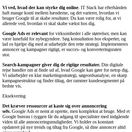
Vi ved, hvad der kan styrke dig online
. IT Stack har efterhånden
haft mange konti mellem hænderne, og det varierer, hvordan vi
bruger Google til at skabe resultater. Du kan være rolig for, at vi
allerede ved, hvordan vi skal skabe vækst hos dig.
Google Ads er
relevant
for virksomheder i alle størrelser, men kan
være lunefuld for nybegyndere. Søg konsultation hos eksperter, og
lad os hjælpe dig med at udarbejde den rette strategi. Implementeres
annoncer og kampagner rigtigt, er succes- og konverteringsraten
stor.
Search-kampagner giver dig de rigtige resultater.
Din digitale
rejse handler om at finde ud af, hvad Google kan gøre for netop dig.
Vi udarbejder en klar marketingsstrategi, søgeordsanalyse, en skarp
kampagnestruktur og finder tiltag, der rammer kundesegmentet på
bedste vis.
Eksekvering
Det kræver ressourcer at kaste sig over annoncering
selv.
Google Ads er nemt at oprette, men komplekst at bruge. Med et
Google
bureau i ryggen får du adgang til specialister med indgående
viden til alle annonceringsmuligheder. Vi holder os konstant
opdateret på nye trends og tiltag fra Google, så dine annoncer altid