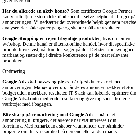
giver overskud.
Har du allerede en aktiv konto?
Som certificeret Google Partner
kan vi
ofte fjerne store dele af ad spend – selve beløbet du bruger på
annonceringen. Vi nedsætter det overordnede beløb gennem præcise
analyser, der både sparer penge og skaber målbare resultater.
Google Shopping er vejen til synlige produkter
, hvis du har en
webshop. Denne
kanal er tiltænkt online handel, hvor dit specifikke
produkt bliver vist, når kunden søger på det. Det øger din synlighed
markant og sætter dig i direkte konkurrence på de mest relevante
produkter.
Optimering
Google Ads skal passes og plejes
, når først du er startet med
annonceringen.
Mange giver op, når deres annoncer trækker et stort
budget uden mærkbare resultater. IT Stack kan løbende optimere din
Google Ads-konto med gode resultater og give dig specialiserede
værktøjer med i bagagen.
Bliv skarp på remarketing med Google Ads
– målrettet
annoncering til brugere, der allerede har vist interesse i din
forretning
. Med remarketing skaber vi annoncer, der påminder
brugerne om din virksomhed på den ene eller anden måde.