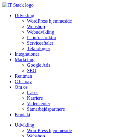
Udvikling
WordPress hjemmeside
Webshop
Webudvikling
IT infrastruktur
Serviceaftaler
Teknologier
Integrationer
Marketing
Google Ads
SEO
Rentman
C1st pay
Om os
Cases
Karriere
Videncenter
Samarbejdspartnere
Kontakt
Udvikling
WordPress hjemmeside
Webshop