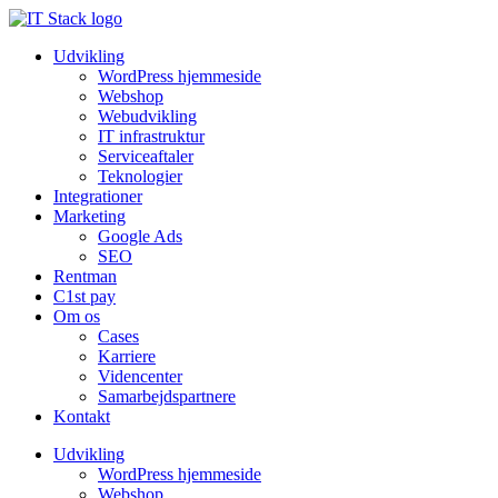
Udvikling
WordPress hjemmeside
Webshop
Webudvikling
IT infrastruktur
Serviceaftaler
Teknologier
Integrationer
Marketing
Google Ads
SEO
Rentman
C1st pay
Om os
Cases
Karriere
Videncenter
Samarbejdspartnere
Kontakt
Udvikling
WordPress hjemmeside
Webshop