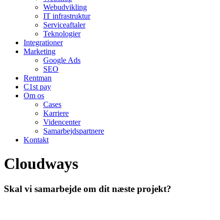
Webudvikling
IT infrastruktur
Serviceaftaler
Teknologier
Integrationer
Marketing
Google Ads
SEO
Rentman
C1st pay
Om os
Cases
Karriere
Videncenter
Samarbejdspartnere
Kontakt
Cloudways
Skal vi samarbejde om dit næste projekt?