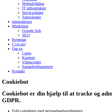
Webudvikling
IT infrastruktur
Serviceaftaler
Teknologier
Integrationer
Marketing
Google Ads
SEO
Rentman
C1st pay
Om os
Cases
Karriere
Videncenter
Samarbejdspartnere
Kontakt
Cookiebot
Cookiebot er din hjælp til at tracke og adm
GDPR.​
Fuld complians med persondataforordningen