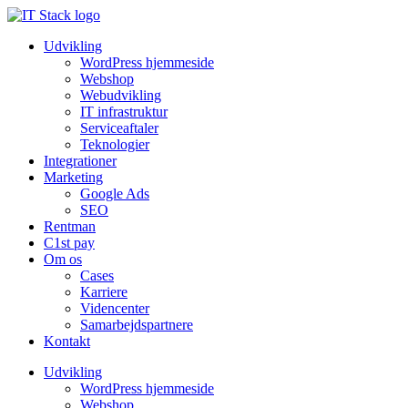
Udvikling
WordPress hjemmeside
Webshop
Webudvikling
IT infrastruktur
Serviceaftaler
Teknologier
Integrationer
Marketing
Google Ads
SEO
Rentman
C1st pay
Om os
Cases
Karriere
Videncenter
Samarbejdspartnere
Kontakt
Udvikling
WordPress hjemmeside
Webshop