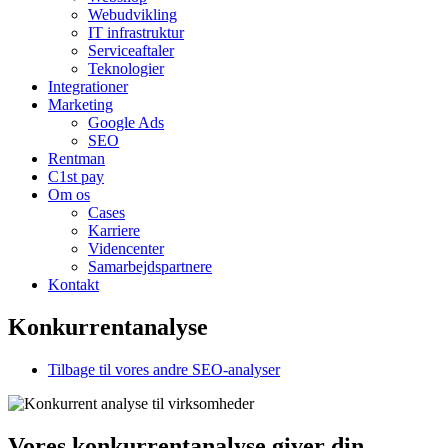
Webudvikling
IT infrastruktur
Serviceaftaler
Teknologier
Integrationer
Marketing
Google Ads
SEO
Rentman
C1st pay
Om os
Cases
Karriere
Videncenter
Samarbejdspartnere
Kontakt
Konkurrentanalyse
Tilbage til vores andre SEO-analyser
Vores konkurrentanalyse giver din