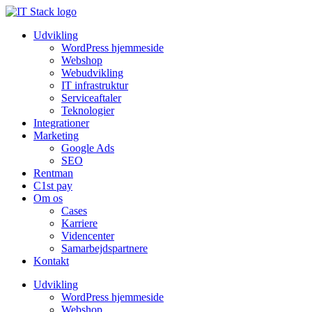
Udvikling
WordPress hjemmeside
Webshop
Webudvikling
IT infrastruktur
Serviceaftaler
Teknologier
Integrationer
Marketing
Google Ads
SEO
Rentman
C1st pay
Om os
Cases
Karriere
Videncenter
Samarbejdspartnere
Kontakt
Udvikling
WordPress hjemmeside
Webshop