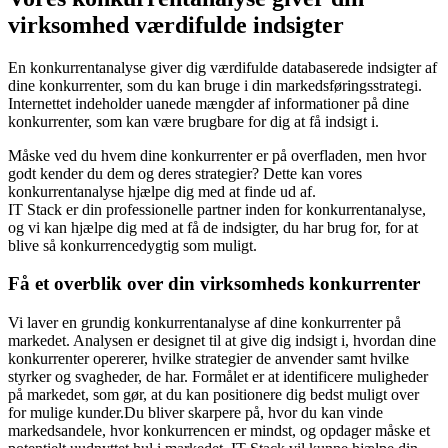
virksomhed værdifulde indsigter
En konkurrentanalyse giver dig værdifulde databaserede indsigter af
dine konkurrenter, som du kan bruge i din markedsføringsstrategi.
Internettet indeholder uanede mængder af informationer på dine
konkurrenter, som kan være brugbare for dig at få indsigt i.
Måske ved du hvem dine konkurrenter er på overfladen, men hvor
godt kender du dem og deres strategier? Dette kan vores
konkurrentanalyse hjælpe dig med at finde ud af.
IT Stack er din professionelle partner inden for konkurrentanalyse,
og vi kan hjælpe dig med at få de indsigter, du har brug for, for at
blive så konkurrencedygtig som muligt.
Få et overblik over din virksomheds konkurrenter
Vi laver en grundig konkurrentanalyse af dine konkurrenter på
markedet. Analysen er designet til at give dig indsigt i, hvordan dine
konkurrenter opererer, hvilke strategier de anvender samt hvilke
styrker og svagheder, de har. Formålet er at identificere muligheder
på markedet, som gør, at du kan positionere dig bedst muligt over
for mulige kunder.Du bliver skarpere på, hvor du kan vinde
markedsandele, hvor konkurrencen er mindst, og opdager måske et