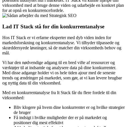
potentielt uudnyttet hul i markedet. IT Stack vil kunne hjælpe din
virksomhed med at bruge denne viden og udarbejde en konkret plan
for at opnå en konkurrencefordele.
Lad IT Stack stå for din konkurrentanalyse
Hos IT Stack er vi erfarne eksperter med dyb viden inden for
markedsforskning og konkurrentanalyse. Vi tilbyder tilpassede og
skræddersyede løsninger, så de matcher din virksomheds behov og
mål.
Vi har den nødvendige adgang til en bred vifte af ressourcer og
værktøjer til at indsamle og analysere data på dine konkurrenter.
Med disse adgange holder vi os hele tiden ajour med de seneste
trends og ændringer på markedet, som gør, at vi kan levere brugbar
og nyttig data til din virksomhed.
Med en konkurrentanalyse fra It Stack får du flere fordele til din
virksomhed:
Bliv klogere på hvem dine konkurrenter er og hvilke strategier
de bruger
Få indsigt i hvilke muligheder der er på markedet og
positioner dig mest effektivt