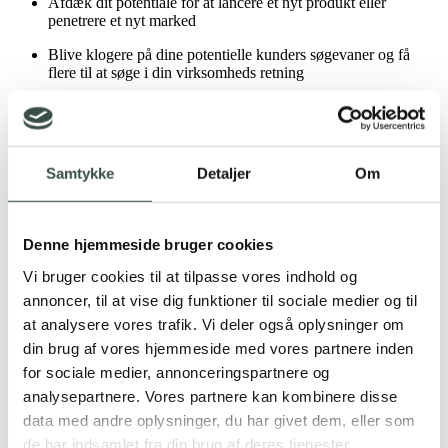
Afdæk dit potentiale for at lancere et nyt produkt eller
penetrere et nyt marked
Blive klogere på dine potentielle kunders søgevaner og få
flere til at søge i din virksomheds retning
Målrette en ny markedsføringsstrategi så du når flest mulige
potentielle kunder
Lancere et nyt website eller webshop som fra starten af
Samtykke
Detaljer
Om
tiltrækker kunder
Få den nødvendige viden om trends, konkurrenter, relevante
søgeord m.m. så din virksomhed kan træffe velovervejede
beslutninger.
Denne hjemmeside bruger cookies
Vi bruger cookies til at tilpasse vores indhold og
annoncer, til at vise dig funktioner til sociale medier og til
Få flere kunder til at søge i din retning
at analysere vores trafik. Vi deler også oplysninger om
Konkurrentanalysen giver dig indsigt i, hvordan jeres konkurrenter
din brug af vores hjemmeside med vores partnere inden
performer på Google, hvad deres mest populære søgetermer er,
for sociale medier, annonceringspartnere og
hvordan de målretter deres betalte online markedsføring samt
hvordan deres kunder finder vej til dem via søgemaskinerne.
analysepartnere. Vores partnere kan kombinere disse
Vi analyserer blandt andet, hvilket organiske søgeord, som skaffer
data med andre oplysninger, du har givet dem, eller som
dine konkurrenter deres kunder, og hvordan du med
de har indsamlet fra din brug af deres tjenester.