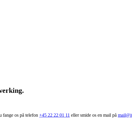
erking.
u fange os på telefon
+45 22 22 01 11
eller smide os en mail på
mail@it