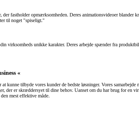
r, der fastholder opmærksomheden. Deres animationsvideoer blander kre
r til noget "spiseligt."
in virksomheds unikke karakter. Deres arbejde spænder fra produktbillede
usiness «
 for at kunne tilbyde vores kunder de bedste løsninger. Vores samarbejd
ger, der er skræddersyet til dine behov. Uanset om du har brug for en v
å den mest effektive måde.