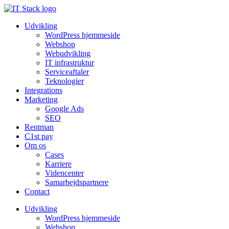
Udvikling
WordPress hjemmeside
Webshop
Webudvikling
IT infrastruktur
Serviceaftaler
Teknologier
Integrations
Marketing
Google Ads
SEO
Rentman
C1st pay
Om os
Cases
Karriere
Videncenter
Samarbejdspartnere
Contact
Udvikling
WordPress hjemmeside
Webshop