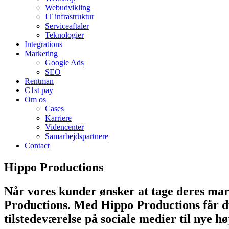
Webudvikling
IT infrastruktur
Serviceaftaler
Teknologier
Integrations
Marketing
Google Ads
SEO
Rentman
C1st pay
Om os
Cases
Karriere
Videncenter
Samarbejdspartnere
Contact
Hippo Productions
Når vores kunder ønsker at tage deres mar
Productions. Med Hippo Productions får du
tilstedeværelse på sociale medier til nye hø