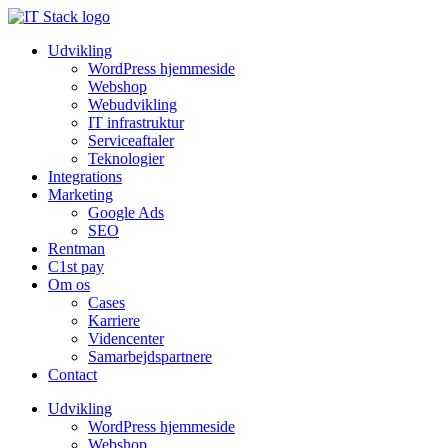
Udvikling
WordPress hjemmeside
Webshop
Webudvikling
IT infrastruktur
Serviceaftaler
Teknologier
Integrations
Marketing
Google Ads
SEO
Rentman
C1st pay
Om os
Cases
Karriere
Videncenter
Samarbejdspartnere
Contact
Udvikling
WordPress hjemmeside
Webshop