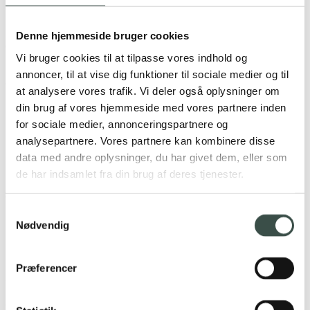
Stripe
→
Betalingsløsning til online handel
Denne hjemmeside bruger cookies
QuickPay
→
Vi bruger cookies til at tilpasse vores indhold og
Betalingsløsning til online handel
annoncer, til at vise dig funktioner til sociale medier og til
OnPay
→
at analysere vores trafik. Vi deler også oplysninger om
Betalingsløsning til online handel
din brug af vores hjemmeside med vores partnere inden
Nexi Checkout
→
for sociale medier, annonceringspartnere og
Betalingsløsning til online handel
analysepartnere. Vores partnere kan kombinere disse
data med andre oplysninger, du har givet dem, eller som
FreePay
→
Betalingsløsning til online handel
de har indsamlet fra din brug af deres tjenester.
ePay
→
Betalingsløsning til online handel
Samtykkevalg
Nødvendig
Hosting
Præferencer
DigitalOcean
→
Cloud hosting og serveradministration
Curanet
→