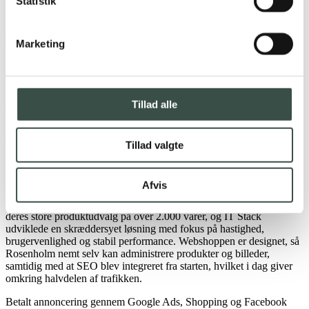
Statistik
Dansk hosting og domænehåndtering
Cloudways
→
Marketing
Administreret cloudplatform til webapplikationer
Det fik
Rosenholm
hos IT Stack
Skræddersyet webshop i DanDomain
Tillad alle
Tilpasset design og funktionalitet
Skalérbar løsning med fortsat vækst
SEO og Google Ads
Tillad valgte
En webshop der
performer
og kan håndtere et stort
produktsortiment
Afvis
Rosenholm Have & Park ønskede en webshop, der kunne håndtere
deres store produktudvalg på over 2.000 varer, og IT Stack
udviklede en skræddersyet løsning med fokus på hastighed,
brugervenlighed og stabil performance. Webshoppen er designet, så
Rosenholm nemt selv kan administrere produkter og billeder,
samtidig med at SEO blev integreret fra starten, hvilket i dag giver
omkring halvdelen af trafikken.
Betalt annoncering gennem Google Ads, Shopping og Facebook