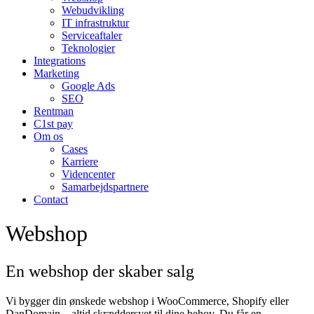
Webudvikling
IT infrastruktur
Serviceaftaler
Teknologier
Integrations
Marketing
Google Ads
SEO
Rentman
C1st pay
Om os
Cases
Karriere
Videncenter
Samarbejdspartnere
Contact
Webshop
En
webshop
der skaber
salg
Vi bygger din ønskede webshop i WooCommerce, Shopify eller
DanDomain – altid skræddersyet til dine behov. Du får en