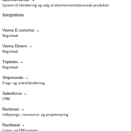
System til håndtering og salg af abonnementsbaserede produkter
Integrations
Visma E-conomic
→
Regnskab
Visma Dinero
→
Regnskab
Tripletex
→
Regnskab
Shipmondo
→
Fragt- og ordrehåndtering
Salesforce
→
CRM
Rentman
→
Udlejnings-, ressource- og projektstyring
Rackbeat
→
Lager- og ERP-system