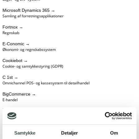
Microsoft Dynamics 365
→
Samling af forretningsapplikationer
Fortnox
→
Regnskab
E-Conomic
→
Økonomi- og regnskabssystem
Cookiebot
→
Cookie- og samtykkestyring (GDPR)
C 1st
→
Omnichannel POS- og kassesystem til detailhandel
BigCommerce
→
E-handel
Betalingssystemer
Worldline
→
Betalingsløsning til online handel
Samtykke
Detaljer
Om