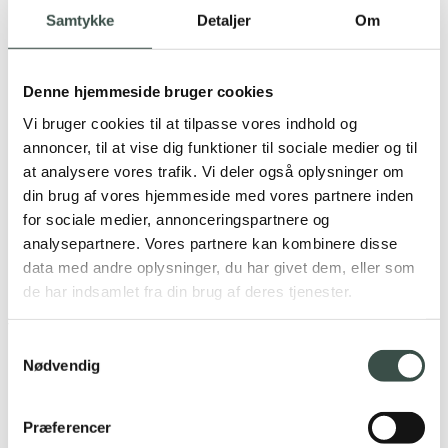
Webudvikling
Samtykke
Detaljer
Om
IT infrastruktur
Serviceaftaler
Teknologier
Integrations
Denne hjemmeside bruger cookies
Marketing
Google Ads
Vi bruger cookies til at tilpasse vores indhold og
SEO
annoncer, til at vise dig funktioner til sociale medier og til
Rentman
at analysere vores trafik. Vi deler også oplysninger om
C1st pay
Om os
din brug af vores hjemmeside med vores partnere inden
Cases
for sociale medier, annonceringspartnere og
Karriere
analysepartnere. Vores partnere kan kombinere disse
Videncenter
Samarbejdspartnere
data med andre oplysninger, du har givet dem, eller som
Contact
de har indsamlet fra din brug af deres tjenester.
Visma E-conomic
Samtykkevalg
Nødvendig
Shall we collaborate on your next project?
Præferencer