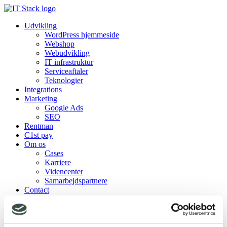
Udvikling
WordPress hjemmeside
Webshop
Webudvikling
IT infrastruktur
Serviceaftaler
Teknologier
Integrations
Marketing
Google Ads
SEO
Rentman
C1st pay
Om os
Cases
Karriere
Videncenter
Samarbejdspartnere
Contact
Udvikling
WordPress hjemmeside
Webshop