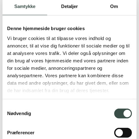
Webudvikling
Samtykke
Detaljer
Om
IT infrastruktur
Serviceaftaler
Teknologier
Integraties
Denne hjemmeside bruger cookies
Marketing
Google Ads
Vi bruger cookies til at tilpasse vores indhold og
SEO
annoncer, til at vise dig funktioner til sociale medier og til
Rentman
at analysere vores trafik. Vi deler også oplysninger om
C1st pay
Om os
din brug af vores hjemmeside med vores partnere inden
Cases
for sociale medier, annonceringspartnere og
Karriere
analysepartnere. Vores partnere kan kombinere disse
Videncenter
Samarbejdspartnere
data med andre oplysninger, du har givet dem, eller som
Contact
de har indsamlet fra din brug af deres tjenester.
Visma E-conomic
Samtykkevalg
Nødvendig
Zullen we samenwerken aan je volgende project?
Præferencer