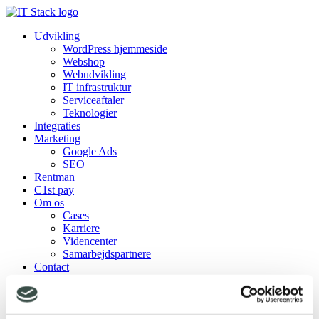
Udvikling
WordPress hjemmeside
Webshop
Webudvikling
IT infrastruktur
Serviceaftaler
Teknologier
Integraties
Marketing
Google Ads
SEO
Rentman
C1st pay
Om os
Cases
Karriere
Videncenter
Samarbejdspartnere
Contact
Udvikling
WordPress hjemmeside
Webshop