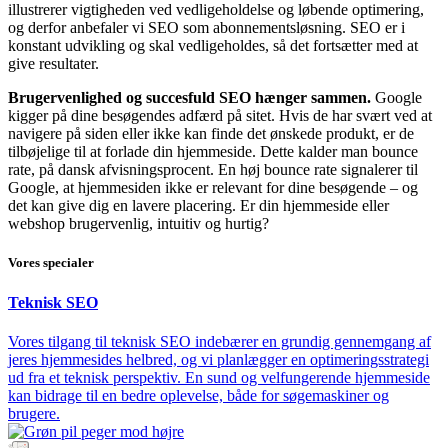
illustrerer vigtigheden ved vedligeholdelse og løbende optimering,
og derfor anbefaler vi SEO som abonnementsløsning. SEO er i
konstant udvikling og skal vedligeholdes, så det fortsætter med at
give resultater
.
Brugervenlighed og succesfuld SEO hænger sammen.
Google
kigger på dine besøgendes adfærd på sitet. Hvis de har svært ved at
navigere på siden eller ikke kan finde det ønskede produkt, er de
tilbøjelige til at forlade din hjemmeside. Dette kalder man bounce
rate, på dansk afvisningsprocent. En høj bounce rate signalerer til
Google, at hjemmesiden ikke er relevant for dine besøgende – og
det kan give dig en lavere placering. Er din hjemmeside eller
webshop brugervenlig, intuitiv og hurtig?
Vores specialer
Teknisk SEO
Vores tilgang til teknisk SEO indebærer en grundig gennemgang af
jeres hjemmesides helbred, og vi planlægger en optimeringsstrategi
ud fra et teknisk perspektiv. En sund og velfungerende hjemmeside
kan bidrage til en bedre oplevelse, både for søgemaskiner og
brugere.