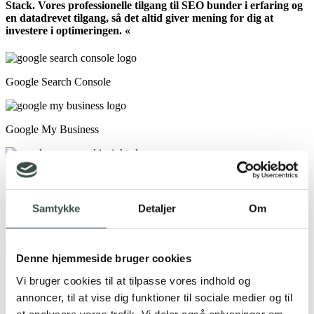
Stack. Vores professionelle tilgang til SEO bunder i erfaring og
en datadrevet tilgang, så det altid giver mening for dig at
investere i optimeringen. «
Google Search Console
Google My Business
Google PageSpeed Insight
Samtykke
Detaljer
Om
Google Tag Manager
Denne hjemmeside bruger cookies
Søgeordsanalyse
Vi bruger cookies til at tilpasse vores indhold og
annoncer, til at vise dig funktioner til sociale medier og til
SEO-arbejdet kan være stort og småt. Her er et par
at analysere vores trafik. Vi deler også oplysninger om