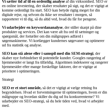
Vi sætter tid af til en ordentlig
analyse
af din virksomhed.
SEO er
en online investering, der skaber resultater på sigt, og det er vigtigt at
komme ordentligt fra start.
SEO kan betyde rigtig meget for din
digitale rejse, og selvom du ikke ser resultater i morgen, så
rapporterer vi til dig, så du altid ved, hvad du får for pengene.
Vi udarbejder en keywordananalyse
, der stiller skarpt på dine
produkter og services.
Det kan være alt fra ord til sætninger og
spørgsmål, der fortæller om din målgruppes adfærd i
søgemaskinerne. Vi kortlægger kundernes søgevaner og optimerer
ud fra statistik og analyse.
SEO kan stå alene eller i samspil med din SEM-strategi
, der
skaber nye forbindelser til potentielle kunder. Googles rangering af
hjemmesider er langt fra tilfældig. Algoritmen indekserer og rangerer
hjemmesider efter mange forskellige faktorer, der er vigtige at
prioritere i optimeringen.
Strategi
SEO er
et stort område,
så det er vigtigt at vælge retning fra
begyndelsen. Hvad er forventningerne til optimeringen, hvem er din
målgruppe og hvordan skiller du dig ud fra konkurrenterne? Vi
udarbejder en SEO-strategi, så du hele tiden ved, hvad vi arbejder
med.