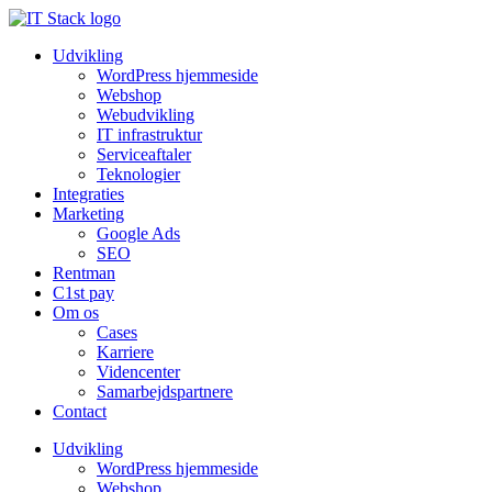
Udvikling
WordPress hjemmeside
Webshop
Webudvikling
IT infrastruktur
Serviceaftaler
Teknologier
Integraties
Marketing
Google Ads
SEO
Rentman
C1st pay
Om os
Cases
Karriere
Videncenter
Samarbejdspartnere
Contact
Udvikling
WordPress hjemmeside
Webshop