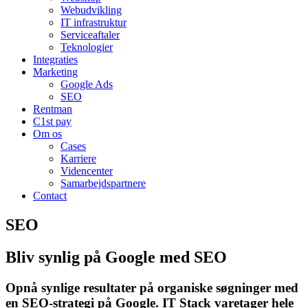
Webudvikling
IT infrastruktur
Serviceaftaler
Teknologier
Integraties
Marketing
Google Ads
SEO
Rentman
C1st pay
Om os
Cases
Karriere
Videncenter
Samarbejdspartnere
Contact
SEO
Bliv synlig på Google med SEO
Opnå synlige resultater på organiske søgninger med
en SEO-strategi på Google. IT Stack varetager hele