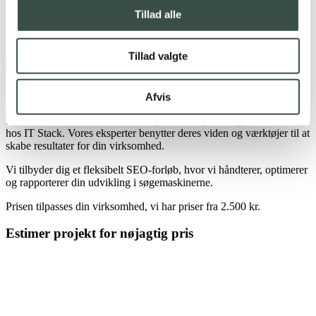
Vi dedikerer et aftalt antal timer til at håndtere,
Tillad alle
optimere og rapportere dine fremskridt i
søgemaskinen. Altid i samarbejde med dig.
Tillad valgte
Kom godt i gang fra 2.500 kr.
Afvis
For et fast beløb om måneden indgår du i et personligt SEO-forløb
hos IT Stack. Vores eksperter benytter deres viden og værktøjer til at
skabe resultater for din virksomhed.
Vi tilbyder dig et fleksibelt SEO-forløb, hvor vi håndterer, optimerer
og rapporterer din udvikling i søgemaskinerne.
Prisen tilpasses din virksomhed, vi har priser fra 2.500 kr.
Estimer projekt for nøjagtig pris