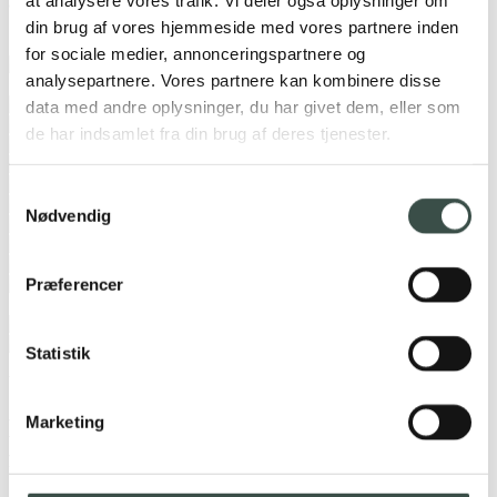
af vores kunder
din brug af vores hjemmeside med vores partnere inden
for sociale medier, annonceringspartnere og
analysepartnere. Vores partnere kan kombinere disse
data med andre oplysninger, du har givet dem, eller som
de har indsamlet fra din brug af deres tjenester.
Samtykkevalg
Nødvendig
Præferencer
Statistik
Vil du rangere bedre på Google?
Marketing
Lad os stå
for din SEO