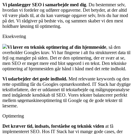
Vi planlægger SEO i samarbejde med dig
. Du bestemmer selv,
hvordan vi fordeler og udfører opgaverne. Det betyder, at der altid
vil være plads til, at du kan varetage opgaver selv, hvis du har mod
på det. Vi rådgiver på bedste vis, og sammen skaber vi den mest
holdbare løsning til optimering.
Eksekvering
Vi laver en teknisk optimering
af din hjemmeside
, så den
overholder Googles krav.
Vi har fingrene i alt fra struktureret data til
fejl og mangler på siden. Det er den optimering, der er svær at se,
men SEO er meget mere end blot søgeord i en tekst. Den tekniske
optimering af hjemmesiden går hånd i hånd med det rette indhold.
Vi udarbejder det gode indhold.
Med relevante keywords og den
rette opstilling får du Googles opmærksomhed. IT Stack har dygtige
tekstforfattere, der er uddannet til tekstarbejde og målgruppeanalyse
med indgående kendskab til SEO. Vores tekster balancerer perfekt
mellem søgemaskineoptimering til Google og de gode tekster til
læserne.
Optimering
Det kræver tid, indsats, forståelse og teknisk viden
at få
implementeret SEO
. Hos IT Stack har vi mange gode cases, der