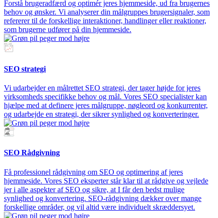
Forstå brugeradfærd og optimér jeres hjemmeside, ud fra brugernes
behov og ønsker. Vi analyserer din målgruppes brugersignaler, som
refererer til de forskellige interaktioner, handlinger eller reaktioner,
som brugerne udfører på din hjemmeside.
SEO strategi
Vi udarbejder en målrettet SEO strategi, der tager højde for jeres
virksomheds specifikke behov og mål. Vores SEO specialister kan
hjælpe med at definere jeres målgruppe, nøgleord og konkurrenter,
og udarbejde en strategi, der sikrer synlighed og konverteringer.
SEO Rådgivning
Få professionel rådgivning om SEO og optimering af jeres
hjemmeside. Vores SEO eksperter står klar til at rådgive og vejlede
jer i alle aspekter af SEO og sikre, at I får den bedst mulige
synlighed og konvertering. SEO-rådgivning dækker over mange
forskellige områder, og vil altid være individuelt skræddersyet.