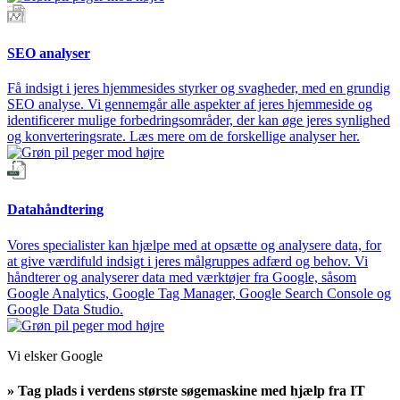
SEO analyser
Få indsigt i jeres hjemmesides styrker og svagheder, med en grundig
SEO analyse. Vi gennemgår alle aspekter af jeres hjemmeside og
identificerer mulige forbedringsområder, der kan øge jeres synlighed
og konverteringsrate. Læs mere om de forskellige analyser her.
Datahåndtering
Vores specialister kan hjælpe med at opsætte og analysere data, for
at give værdifuld indsigt i jeres målgruppes adfærd og behov. Vi
håndterer og analyserer data med værktøjer fra Google, såsom
Google Analytics, Google Tag Manager, Google Search Console og
Google Data Studio.
Vi elsker Google
» Tag plads i verdens største søgemaskine med hjælp fra IT