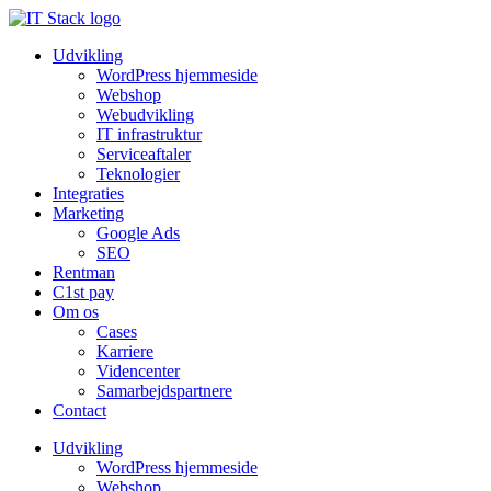
Udvikling
WordPress hjemmeside
Webshop
Webudvikling
IT infrastruktur
Serviceaftaler
Teknologier
Integraties
Marketing
Google Ads
SEO
Rentman
C1st pay
Om os
Cases
Karriere
Videncenter
Samarbejdspartnere
Contact
Udvikling
WordPress hjemmeside
Webshop