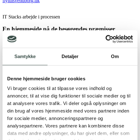
flyttilsvendborg.dk
IT Stacks arbejde i processen
En hjemmeside på de besøgendes præmisser
Svendborg Kommune positionerer sig som “
byen der har plads til
folk som dig, uanset om du er til vild ungdom eller villa og vovse.
”
Derfor var det vigtigt at have den brede målgruppe for øje, ift.
Samtykke
Detaljer
Om
hjemmesidens design og helhedsoplevelse. Det er essentielt, at alle
er i stand til at navigere rundt i hjemmesidens indhold og finde
inspirerende materiale, og ikke mindst vigtig viden om Svendborg
kommune. Der har været et fokus på at gøre hjemmesiden ‘lækker
Denne hjemmeside bruger cookies
for øjet’ med nye tiltag, i form af videomateriale og portrætter, med
historier fra beboerne i Svendborg.
Vi bruger cookies til at tilpasse vores indhold og
annoncer, til at vise dig funktioner til sociale medier og til
Et intuitivt CMS-system sikrer nemt og hurtigt nyt
at analysere vores trafik. Vi deler også oplysninger om
indhold
din brug af vores hjemmeside med vores partnere inden
Nøgleordet er brugervenlighed, hvad end det handler om
for sociale medier, annonceringspartnere og
hjemmesidens besøgende eller det efterfølgende arbejde og
analysepartnere. Vores partnere kan kombinere disse
optimering af platformens indhold. Vi lavede hjemmesiden i tæt
data med andre oplysninger, du har givet dem, eller som
samarbejde med klienten, så vi sikrede os, at deres behov blev mødt
undervejs. En hjemmesideløsning af denne type, blev lavet i CMS-