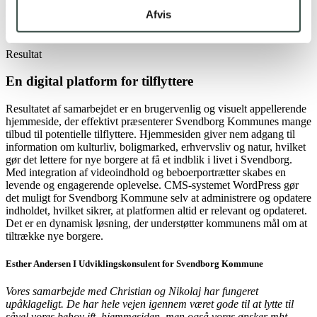
chancerne for en endnu bedre brugeroplevelse, hvor man kan
Afvis
tilpasse indholdet, alt efter hvad den besøgende ønsker mest mulig
information og inspiration om.
Resultat
En digital platform for tilflyttere
Resultatet af samarbejdet er en brugervenlig og visuelt appellerende
hjemmeside, der effektivt præsenterer Svendborg Kommunes mange
tilbud til potentielle tilflyttere. Hjemmesiden giver nem adgang til
information om kulturliv, boligmarked, erhvervsliv og natur, hvilket
gør det lettere for nye borgere at få et indblik i livet i Svendborg.
Med integration af videoindhold og beboerportrætter skabes en
levende og engagerende oplevelse. CMS-systemet WordPress gør
det muligt for Svendborg Kommune selv at administrere og opdatere
indholdet, hvilket sikrer, at platformen altid er relevant og opdateret.
Det er en dynamisk løsning, der understøtter kommunens mål om at
tiltrække nye borgere.
Esther Andersen I Udviklingskonsulent for Svendborg Kommune
Vores samarbejde med Christian og Nikolaj har fungeret
upåklageligt. De har hele vejen igennem været gode til at lytte til
såvel vores behov ift. hjemmesiden, men også vores ønsker mht.