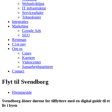
Webudvikling
IT infrastruktur
Serviceaftaler
Teknologier
Integraties
Marketing
Google Ads
SEO
Rentman
C1st pay
Om os
Cases
Karriere
Videncenter
Samarbejdspartnere
Contact
Flyt til Svendborg
Hjemmeside
Svendborg åbner dørene for tilflyttere med en digital guide til et
liv i byen