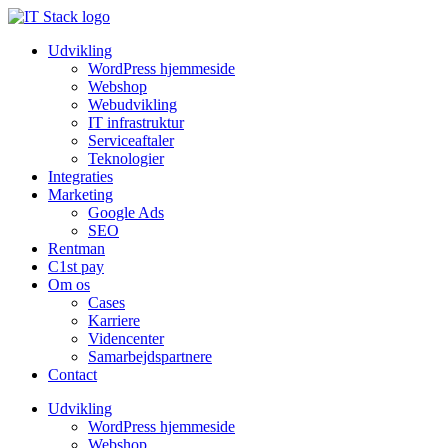
Udvikling
WordPress hjemmeside
Webshop
Webudvikling
IT infrastruktur
Serviceaftaler
Teknologier
Integraties
Marketing
Google Ads
SEO
Rentman
C1st pay
Om os
Cases
Karriere
Videncenter
Samarbejdspartnere
Contact
Udvikling
WordPress hjemmeside
Webshop