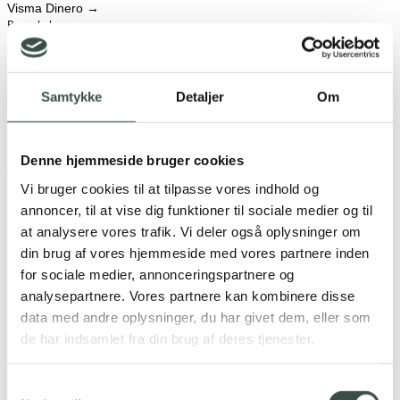
Visma Dinero
→
Regnskab
Tripletex
→
Regnskab
Samtykke
Detaljer
Om
Shipmondo
→
Fragt- og ordrehåndtering
Salesforce
→
Denne hjemmeside bruger cookies
CRM
Vi bruger cookies til at tilpasse vores indhold og
Rentman
→
annoncer, til at vise dig funktioner til sociale medier og til
Udlejnings-, ressource- og projektstyring
at analysere vores trafik. Vi deler også oplysninger om
Rackbeat
→
din brug af vores hjemmeside med vores partnere inden
Lager- og ERP-system
for sociale medier, annonceringspartnere og
analysepartnere. Vores partnere kan kombinere disse
Microsoft Dynamics 365
→
Samling af forretningsapplikationer
data med andre oplysninger, du har givet dem, eller som
de har indsamlet fra din brug af deres tjenester.
Fortnox
→
Regnskab
Samtykkevalg
E-Conomic
→