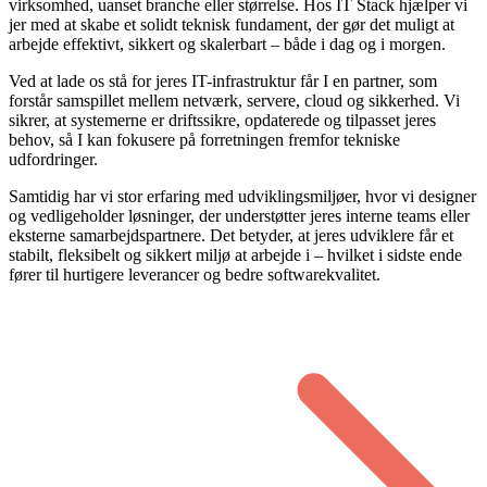
virksomhed, uanset branche eller størrelse. Hos IT Stack hjælper vi
jer med at skabe et solidt teknisk fundament, der gør det muligt at
arbejde effektivt, sikkert og skalerbart – både i dag og i morgen.
Ved at lade os stå for jeres IT-infrastruktur får I en partner, som
forstår samspillet mellem netværk, servere, cloud og sikkerhed. Vi
sikrer, at systemerne er driftssikre, opdaterede og tilpasset jeres
behov, så I kan fokusere på forretningen fremfor tekniske
udfordringer.
Samtidig har vi stor erfaring med udviklingsmiljøer, hvor vi designer
og vedligeholder løsninger, der understøtter jeres interne teams eller
eksterne samarbejdspartnere. Det betyder, at jeres udviklere får et
stabilt, fleksibelt og sikkert miljø at arbejde i – hvilket i sidste ende
fører til hurtigere leverancer og bedre softwarekvalitet.