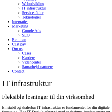
Webudvikling
IT infrastruktur
Serviceaftaler
Teknologier
Integraties
Marketing
Google Ads
SEO
Rentman
C1st pay
Om os
Cases
Karriere
Videncenter
Samarbejdspartnere
Contact
IT infrastruktur
Fleksible
løsninger
til din virksomhed
En stabil og skalerbar IT-infrastruktur er fundamentet for din digitale
forretning. Hos IT Stack hjælper vi med at designe, implementere og