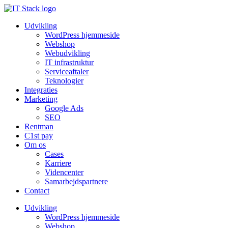
Udvikling
WordPress hjemmeside
Webshop
Webudvikling
IT infrastruktur
Serviceaftaler
Teknologier
Integraties
Marketing
Google Ads
SEO
Rentman
C1st pay
Om os
Cases
Karriere
Videncenter
Samarbejdspartnere
Contact
Udvikling
WordPress hjemmeside
Webshop