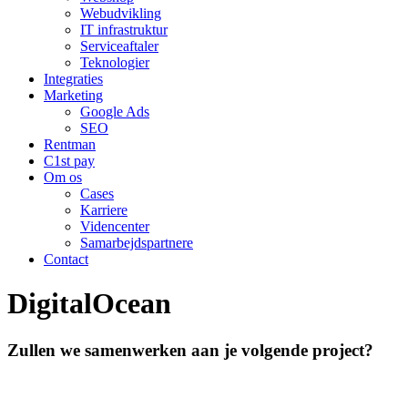
Webudvikling
IT infrastruktur
Serviceaftaler
Teknologier
Integraties
Marketing
Google Ads
SEO
Rentman
C1st pay
Om os
Cases
Karriere
Videncenter
Samarbejdspartnere
Contact
DigitalOcean
Zullen we samenwerken aan je volgende project?