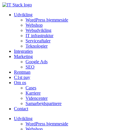
Udvikling
WordPress hjemmeside
Webshop
Webudvikling
IT infrastruktur
Serviceaftaler
Teknologier
Integraties
Marketing
Google Ads
SEO
Rentman
C1st pay
Om os
Cases
Karriere
Videncenter
Samarbejdspartnere
Contact
Udvikling
WordPress hjemmeside
Webshop