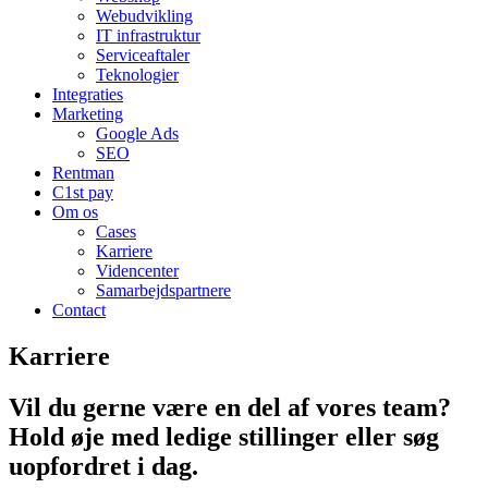
Webudvikling
IT infrastruktur
Serviceaftaler
Teknologier
Integraties
Marketing
Google Ads
SEO
Rentman
C1st pay
Om os
Cases
Karriere
Videncenter
Samarbejdspartnere
Contact
Karriere
Vil du gerne være en del af vores team?
Hold øje med ledige stillinger eller søg
uopfordret i dag.