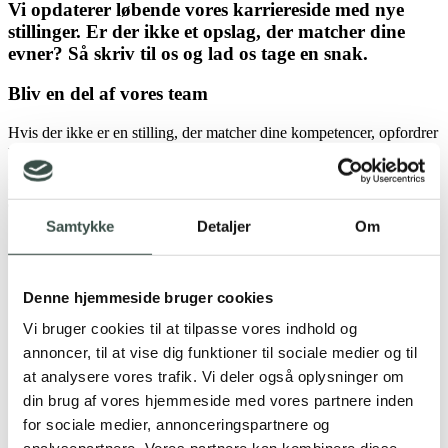
Vi opdaterer løbende vores karriereside med nye
stillinger. Er der ikke et opslag, der matcher dine
evner? Så skriv til os og lad os tage en snak.
Bliv en del af vores team
Hvis der ikke er en stilling, der matcher dine kompetencer, opfordrer
vi altid til at søge uopfordret.
Ring til Christian Juhler på
+45 72 13 78 70
eller smid os en
ansøgning på
mail@itstack.dk
,
så tager vi en snak.
Samtykke
Detaljer
Om
Denne hjemmeside bruger cookies
Vi bruger cookies til at tilpasse vores indhold og
annoncer, til at vise dig funktioner til sociale medier og til
at analysere vores trafik. Vi deler også oplysninger om
din brug af vores hjemmeside med vores partnere inden
for sociale medier, annonceringspartnere og