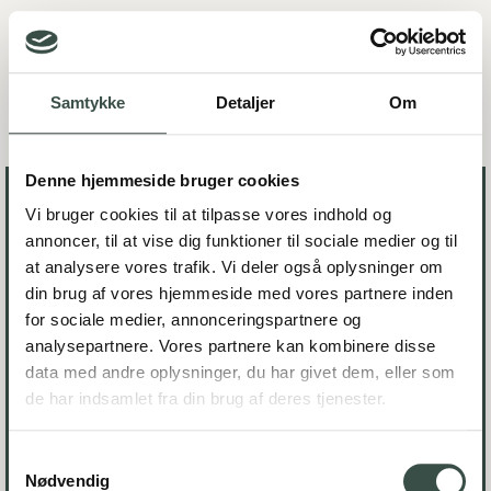
Samtykke
Detaljer
Om
Tripletex
Denne hjemmeside bruger cookies
Vi bruger cookies til at tilpasse vores indhold og
annoncer, til at vise dig funktioner til sociale medier og til
Zullen we samenwerken aan
at analysere vores trafik. Vi deler også oplysninger om
din brug af vores hjemmeside med vores partnere inden
je volgende project?
for sociale medier, annonceringspartnere og
analysepartnere. Vores partnere kan kombinere disse
Neem contact met ons op
data med andre oplysninger, du har givet dem, eller som
de har indsamlet fra din brug af deres tjenester.
Samtykkevalg
LinkedIn
Facebook
Instagram
Nødvendig