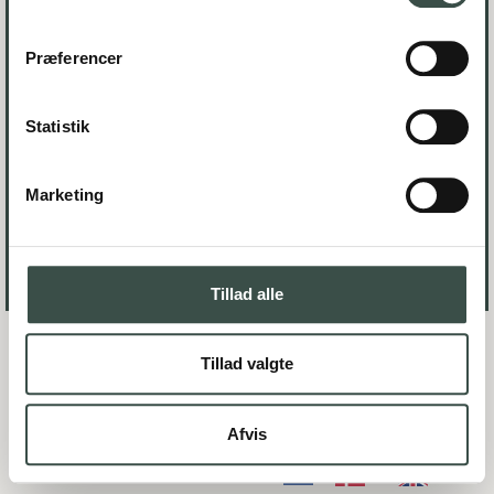
mail@itstack.dk
Tel.: +45 22 22 01 11
Præferencer
Østerbro 20 1. th, 5000 Odense C
CVR: 39898985
Statistik
Marketing
Tillad alle
Tillad valgte
Afvis