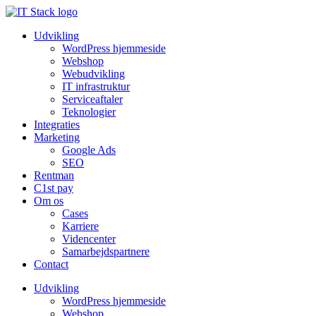
Udvikling
WordPress hjemmeside
Webshop
Webudvikling
IT infrastruktur
Serviceaftaler
Teknologier
Integraties
Marketing
Google Ads
SEO
Rentman
C1st pay
Om os
Cases
Karriere
Videncenter
Samarbejdspartnere
Contact
Udvikling
WordPress hjemmeside
Webshop