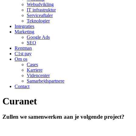
Webudvikling
IT infrastruktur
Serviceaftaler
Teknologier
Integraties
Marketing
Google Ads
SEO
Rentman
C1st pay
Om os
Cases
Karriere
Videncenter
Samarbejdspartnere
Contact
Curanet
Zullen we samenwerken aan je volgende project?