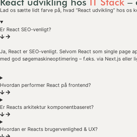
React udvikling hos
IT Stack
– 
Lad os sætte lidt farve på, hvad “React udvikling” hos os k
Er React SEO-venligt?
Ja, React er SEO-venligt. Selvom React som single page app
med god søgemaskineoptimering – f.eks. via Next.js eller l
Hvordan performer React på frontend?
Er Reacts arkitektur komponentbaseret?
Hvordan er Reacts brugervenlighed & UX?