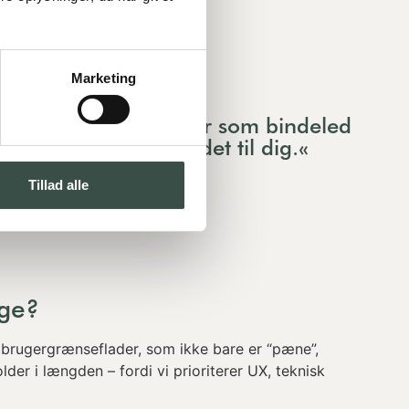
Marketing
onenter. Jeg fungerer som bindeled
erer vi på at bygge det til dig.«
Tillad alle
ige?
 brugergrænseflader, som ikke bare er “pæne”,
lder i længden – fordi vi prioriterer UX, teknisk