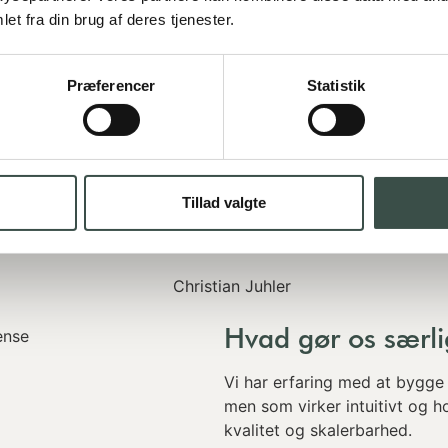
et fra din brug af deres tjenester.
Præferencer
Statistik
hverken framework, kodesprog eller komp
skal fokusere på det, du ønsker – så fokus
Tillad valgte
Hvad gør os særl
Vi har erfaring med at bygge
men som virker intuitivt og ho
kvalitet og skalerbarhed.