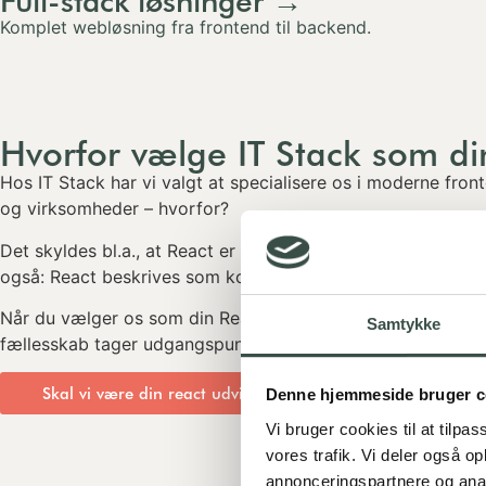
Komplet webløsning fra frontend til backend.
Hvorfor vælge IT Stack som di
Hos IT Stack har vi valgt at specialisere os i moderne fron
og virksomheder – hvorfor?
Det skyldes bl.a., at React er komponentbaseret, effekti
også: React beskrives som komponentbaseret framework og
Når du vælger os som din React-udvikler, får du ikke blot e
Samtykke
fællesskab tager udgangspunkt i din forretning, dine bruge
Skal vi være din react udvikler? Kontakt os her
Denne hjemmeside bruger c
Vi bruger cookies til at tilpas
vores trafik. Vi deler også 
annonceringspartnere og anal