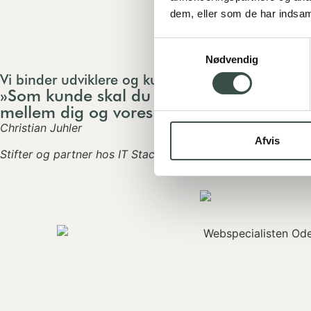
dem, eller som de har indsaml
Samtykkevalg
Nødvendig
Vi binder udviklere og kunder sammen
»Som kunde skal du ikke vide noget om 
mellem dig og vores udviklere, så du blot 
Christian Juhler
Afvis
Stifter og partner hos IT Stack