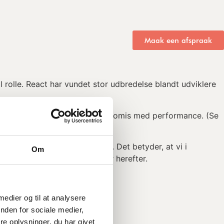
Maak een afspraak
l rolle. React har vundet stor udbredelse blandt udviklere
rænseflader uden at gå på kompromis med performance. (Se
er).
ig og dine brugere i centrum. Det betyder, at vi i
Om
kturen og de bedste værktøjer herefter.
 medier og til at analysere
nden for sociale medier,
e oplysninger, du har givet