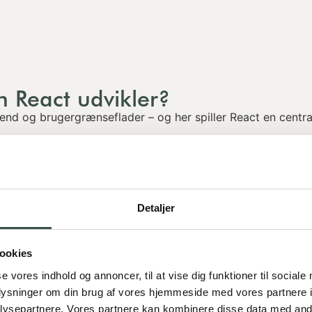
n React udvikler?
tend og brugergrænseflader – og her spiller React en centra
vt og giver dig mulighed for at bygge avancerede brugerg
 velegnet til både simple og komplekse brugergrænseflad
n teknisk leverandør – du får en partner, som sætter både d
Detaljer
re og jeres ambitionsniveau – og så vælger vi React-arkite
ookies
se vores indhold og annoncer, til at vise dig funktioner til sociale
oplysninger om din brug af vores hjemmeside med vores partnere i
ysepartnere. Vores partnere kan kombinere disse data med andr