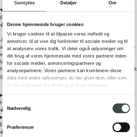
Samtykke
Detaljer
Om
Er React SEO-venligt?
Denne hjemmeside bruger cookies
Vi bruger cookies til at tilpasse vores indhold og
Ja, React er SEO-venligt. Selvom React som single page
annoncer, til at vise dig funktioner til sociale medier og til
applikation tidligere kunne være en udfordring for SEO, så
at analysere vores trafik. Vi deler også oplysninger om
er det i dag fuldt muligt at bygge React-baserede
din brug af vores hjemmeside med vores partnere inden
løsninger med god søgemaskineoptimering – f.eks. via
for sociale medier, annonceringspartnere og
Next.js eller lignende frameworks, som understøtter statisk
analysepartnere. Vores partnere kan kombinere disse
generering eller server-side rendering.
data med andre oplysninger, du har givet dem, eller som
de har indsamlet fra din brug af deres tjenester.
Samtykkevalg
Hvordan performer React på frontend?
Nødvendig
Er Reacts arkitektur komponentbaseret?
Præferencer