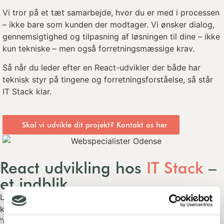
Vi tror på et tæt samarbejde, hvor du er med i processen
– ikke bare som kunden der modtager. Vi ønsker dialog,
gennemsigtighed og tilpasning af løsningen til dine – ikke
kun tekniske – men også forretningsmæssige krav.
Så når du leder efter en React-udvikler der både har
teknisk styr på tingene og forretningsforståelse, så står
IT Stack klar.
Skal vi udvikle dit projekt? Kontakt os her
React udvikling hos
IT Stack
–
et indblik
Lad os sætte lidt farve på, hvad “React udvikling” hos os
konkret inkluderer – og hvorfor det ikke bare er
“udvikling”, men udvikling med omtanke og kvalitet.