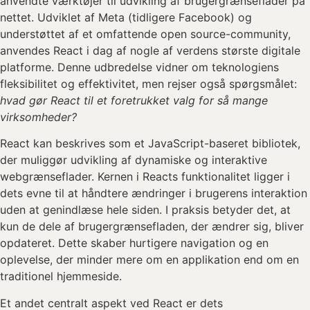
anvendte værktøjer til udvikling af brugergrænseflader på
nettet. Udviklet af Meta (tidligere Facebook) og
understøttet af et omfattende open source-community,
anvendes React i dag af nogle af verdens største digitale
platforme. Denne udbredelse vidner om teknologiens
fleksibilitet og effektivitet, men rejser også spørgsmålet:
hvad gør React til et foretrukket valg for så mange
virksomheder?
React kan beskrives som et JavaScript-baseret bibliotek,
der muliggør udvikling af dynamiske og interaktive
webgrænseflader. Kernen i Reacts funktionalitet ligger i
dets evne til at håndtere ændringer i brugerens interaktion
uden at genindlæse hele siden. I praksis betyder det, at
kun de dele af brugergrænsefladen, der ændrer sig, bliver
opdateret. Dette skaber hurtigere navigation og en
oplevelse, der minder mere om en applikation end om en
traditionel hjemmeside.
Et andet centralt aspekt ved React er dets