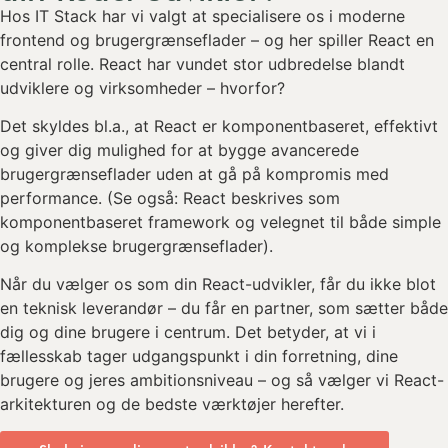
Hos IT Stack har vi valgt at specialisere os i moderne
frontend og brugergrænseflader – og her spiller React en
central rolle. React har vundet stor udbredelse blandt
udviklere og virksomheder – hvorfor?
Det skyldes bl.a., at React er komponentbaseret, effektivt
og giver dig mulighed for at bygge avancerede
brugergrænseflader uden at gå på kompromis med
performance. (Se også: React beskrives som
komponentbaseret framework og velegnet til både simple
og komplekse brugergrænseflader).
Når du vælger os som din React-udvikler, får du ikke blot
en teknisk leverandør – du får en partner, som sætter både
dig og dine brugere i centrum. Det betyder, at vi i
fællesskab tager udgangspunkt i din forretning, dine
brugere og jeres ambitionsniveau – og så vælger vi React-
arkitekturen og de bedste værktøjer herefter.