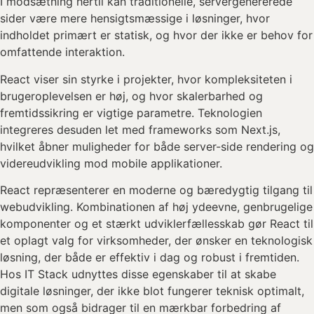
I modsætning hertil kan traditionelle, servergenererede
sider være mere hensigtsmæssige i løsninger, hvor
indholdet primært er statisk, og hvor der ikke er behov for
omfattende interaktion.
React viser sin styrke i projekter, hvor kompleksiteten i
brugeroplevelsen er høj, og hvor skalerbarhed og
fremtidssikring er vigtige parametre. Teknologien
integreres desuden let med frameworks som Next.js,
hvilket åbner muligheder for både server-side rendering og
videreudvikling mod mobile applikationer.
React repræsenterer en moderne og bæredygtig tilgang til
webudvikling. Kombinationen af høj ydeevne, genbrugelige
komponenter og et stærkt udviklerfællesskab gør React til
et oplagt valg for virksomheder, der ønsker en teknologisk
løsning, der både er effektiv i dag og robust i fremtiden.
Hos IT Stack udnyttes disse egenskaber til at skabe
digitale løsninger, der ikke blot fungerer teknisk optimalt,
men som også bidrager til en mærkbar forbedring af