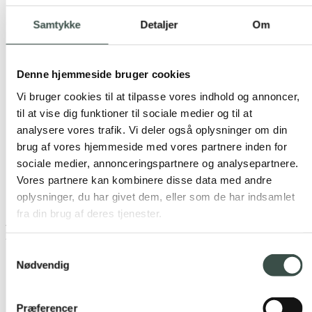
Webudvikling
IT infrastruktur
Samtykke
Detaljer
Om
Serviceaftaler
Teknologier
Integrations
Marketing
Denne hjemmeside bruger cookies
Google Ads
Vi bruger cookies til at tilpasse vores indhold og annoncer,
SEO
Rentman
til at vise dig funktioner til sociale medier og til at
C1st pay
analysere vores trafik. Vi deler også oplysninger om din
Om os
brug af vores hjemmeside med vores partnere inden for
Cases
Karriere
sociale medier, annonceringspartnere og analysepartnere.
Videncenter
Vores partnere kan kombinere disse data med andre
Samarbejdspartnere
oplysninger, du har givet dem, eller som de har indsamlet
Contact
fra din brug af deres tjenester.
PHP
Samtykkevalg
Nødvendig
Shall we collaborate on your next project?
Præferencer