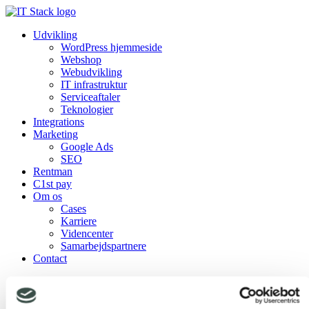
Udvikling
WordPress hjemmeside
Webshop
Webudvikling
IT infrastruktur
Serviceaftaler
Teknologier
Integrations
Marketing
Google Ads
SEO
Rentman
C1st pay
Om os
Cases
Karriere
Videncenter
Samarbejdspartnere
Contact
Udvikling
WordPress hjemmeside
Webshop