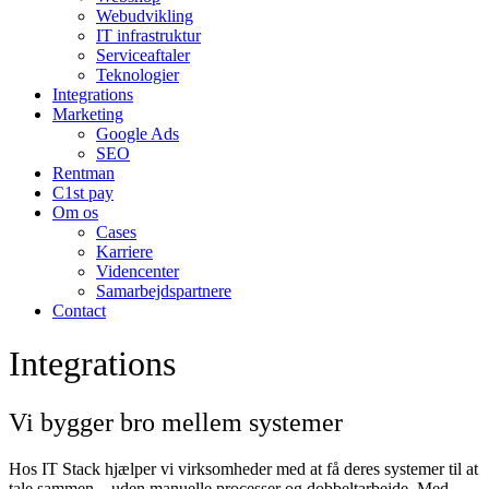
Webudvikling
IT infrastruktur
Serviceaftaler
Teknologier
Integrations
Marketing
Google Ads
SEO
Rentman
C1st pay
Om os
Cases
Karriere
Videncenter
Samarbejdspartnere
Contact
Integrations
Vi bygger
bro
mellem systemer
Hos IT Stack hjælper vi virksomheder med at få deres systemer til at
tale sammen – uden manuelle processer og dobbeltarbejde. Med