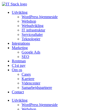
Udvikling
WordPress hjemmeside
Webshop
Webudvikling
IT infrastruktur
Serviceaftaler
Teknologier
Integrations
Marketing
Google Ads
SEO
Rentman
C1st pay
Om os
Cases
Karriere
Videncenter
Samarbejdspartnere
Contact
Udvikling
WordPress hjemmeside
Webshop