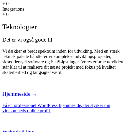
+
0
Integrations
+
0
Teknologier
Det er vi
også
gode til
Vi dækker et bredt spektrum inden for udvikling. Med en stærk
teknisk palette håndterer vi komplekse udviklingsprojekter,
skræddersyet software og SaaS-løsninger. Vores erfarne udviklere
står klar til at realisere dit næste projekt med fokus på kvalitet,
skalerbarhed og langsigtet værdi.
Hjemmeside →
Få en professionel WordPress-hjemmeside, der styrker din
virksomheds online profil.
Webudvikling→