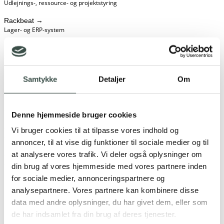
Udlejnings-, ressource- og projektstyring
Rackbeat
→
Lager- og ERP-system
Microsoft Dynamics 365
→
Samling af forretningsapplikationer
Fortnox
→
Samtykke
Detaljer
Om
Regnskab
E-Conomic
→
Økonomi- og regnskabssystem
Denne hjemmeside bruger cookies
Cookiebot
→
Vi bruger cookies til at tilpasse vores indhold og
Cookie- og samtykkestyring (GDPR)
annoncer, til at vise dig funktioner til sociale medier og til
at analysere vores trafik. Vi deler også oplysninger om
C 1st
→
Omnichannel POS- og kassesystem til detailhandel
din brug af vores hjemmeside med vores partnere inden
for sociale medier, annonceringspartnere og
BigCommerce
→
analysepartnere. Vores partnere kan kombinere disse
E-handel
data med andre oplysninger, du har givet dem, eller som
Professionel udvikling af skræddersyede integrationer
de har indsamlet fra din brug af deres tjenester.