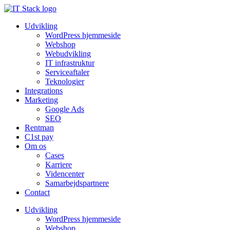
Udvikling
WordPress hjemmeside
Webshop
Webudvikling
IT infrastruktur
Serviceaftaler
Teknologier
Integrations
Marketing
Google Ads
SEO
Rentman
C1st pay
Om os
Cases
Karriere
Videncenter
Samarbejdspartnere
Contact
Udvikling
WordPress hjemmeside
Webshop