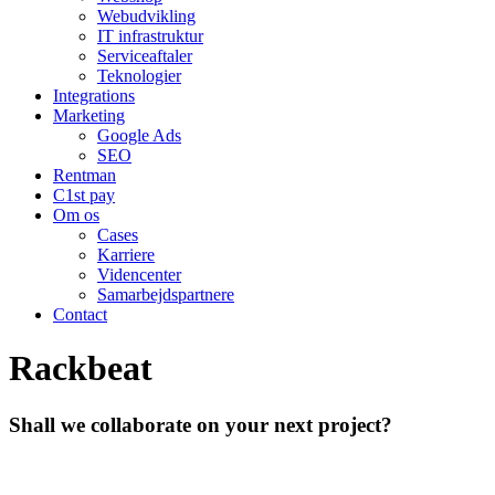
Webudvikling
IT infrastruktur
Serviceaftaler
Teknologier
Integrations
Marketing
Google Ads
SEO
Rentman
C1st pay
Om os
Cases
Karriere
Videncenter
Samarbejdspartnere
Contact
Rackbeat
Shall we collaborate on your next project?