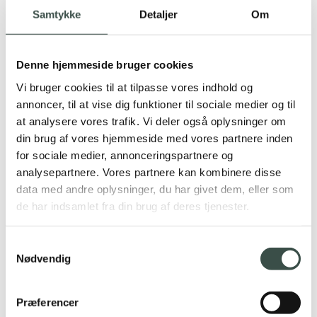
Webudvikling
Samtykke
Detaljer
Om
IT infrastruktur
Serviceaftaler
Teknologier
Integraties
Denne hjemmeside bruger cookies
Marketing
Google Ads
Vi bruger cookies til at tilpasse vores indhold og
SEO
annoncer, til at vise dig funktioner til sociale medier og til
Rentman
at analysere vores trafik. Vi deler også oplysninger om
C1st pay
Om os
din brug af vores hjemmeside med vores partnere inden
Cases
for sociale medier, annonceringspartnere og
Karriere
analysepartnere. Vores partnere kan kombinere disse
Videncenter
Samarbejdspartnere
data med andre oplysninger, du har givet dem, eller som
Contact
de har indsamlet fra din brug af deres tjenester.
Udlejning
Samtykkevalg
Nødvendig
Zullen we samenwerken aan je volgende project?
Præferencer