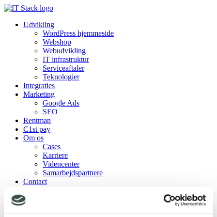
Udvikling
WordPress hjemmeside
Webshop
Webudvikling
IT infrastruktur
Serviceaftaler
Teknologier
Integraties
Marketing
Google Ads
SEO
Rentman
C1st pay
Om os
Cases
Karriere
Videncenter
Samarbejdspartnere
Contact
Udvikling
WordPress hjemmeside
Webshop