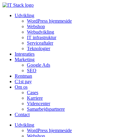
Udvikling
WordPress hjemmeside
Webshop
Webudvikling
IT infrastruktur
Serviceaftaler
Teknologier
Integraties
Marketing
Google Ads
SEO
Rentman
C1st pay
Om os
Cases
Karriere
Videncenter
Samarbejdspartnere
Contact
Udvikling
WordPress hjemmeside
Webshop