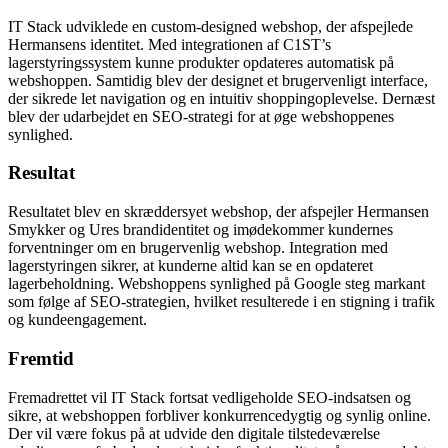
IT Stack udviklede en custom-designed webshop, der afspejlede
Hermansens identitet. Med integrationen af C1ST’s
lagerstyringssystem kunne produkter opdateres automatisk på
webshoppen. Samtidig blev der designet et brugervenligt interface,
der sikrede let navigation og en intuitiv shoppingoplevelse. Dernæst
blev der udarbejdet en SEO-strategi for at øge webshoppenes
synlighed.
Resultat
Resultatet blev en skræddersyet webshop, der afspejler Hermansen
Smykker og Ures brandidentitet og imødekommer kundernes
forventninger om en brugervenlig webshop. Integration med
lagerstyringen sikrer, at kunderne altid kan se en opdateret
lagerbeholdning. Webshoppens synlighed på Google steg markant
som følge af SEO-strategien, hvilket resulterede i en stigning i trafik
og kundeengagement.
Fremtid
Fremadrettet vil IT Stack fortsat vedligeholde SEO-indsatsen og
sikre, at webshoppen forbliver konkurrencedygtig og synlig online.
Der vil være fokus på at udvide den digitale tilstedeværelse