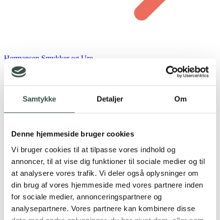
Hermansen Smykker og Ure
Mie I Medarbejder hos Hermansen Smykker og Ure
Samtykke
Detaljer
Om
Vi er enormt glade for samarbejdet med IT Stack. Som virksomhed
med to fysiske butikker og nok at se til, er det dejligt med et firma
der tilbyder et samlet produkt til hele online delen. Vi har endnu ikke
været ude for en problemstilling eller ønske som IT Stack ikke har
Denne hjemmeside bruger cookies
kunne finde en løsning på. De er yderst venlige og faglig dygtige, og
Vi bruger cookies til at tilpasse vores indhold og
vi har følt os trygge under hele processen.
annoncer, til at vise dig funktioner til sociale medier og til
at analysere vores trafik. Vi deler også oplysninger om
IT Stacks arbejde i processen
din brug af vores hjemmeside med vores partnere inden
for sociale medier, annonceringspartnere og
Synergi mellem butik og webshop med skræddersyet
analysepartnere. Vores partnere kan kombinere disse
design
data med andre oplysninger, du har givet dem, eller som