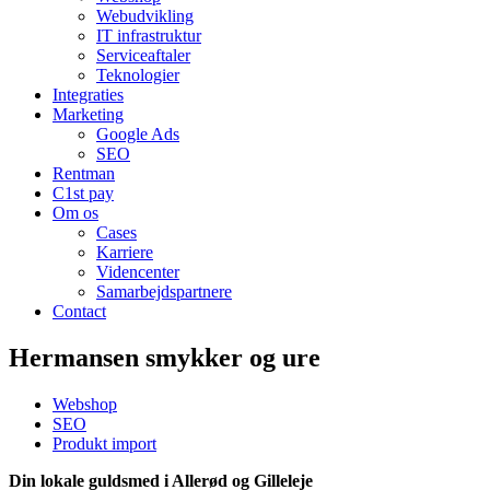
Webudvikling
IT infrastruktur
Serviceaftaler
Teknologier
Integraties
Marketing
Google Ads
SEO
Rentman
C1st pay
Om os
Cases
Karriere
Videncenter
Samarbejdspartnere
Contact
Hermansen smykker og ure
Webshop
SEO
Produkt import
Din lokale guldsmed i Allerød og Gilleleje