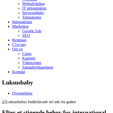
Webudvikling
IT infrastruktur
Serviceaftaler
Teknologier
Integrationer
Marketing
Google Ads
SEO
Rentman
C1st pay
Om os
Cases
Karriere
Videncenter
Samarbejdspartnere
Kontakt
Luksusbaby
Oversættelse
Efter et stigende behov for international