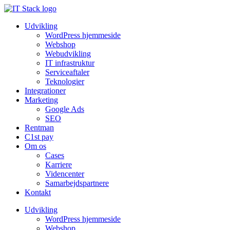
Udvikling
WordPress hjemmeside
Webshop
Webudvikling
IT infrastruktur
Serviceaftaler
Teknologier
Integrationer
Marketing
Google Ads
SEO
Rentman
C1st pay
Om os
Cases
Karriere
Videncenter
Samarbejdspartnere
Kontakt
Udvikling
WordPress hjemmeside
Webshop