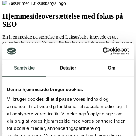
Hjemmesideoversættelse med fokus på
SEO
En hjemmeside på størrelse med Luksusbaby krævede et tæt
samarbejde fra start. Vores indledende møde fokuserede på en skarp
handleplan, og vi udarbejdede en løsning, hvor Luksusbaby jævnligt
blev opdateret gennem processen. Oversættelsen dækkede de faste
sider på Luksusbaby, bl.a. handelsbetingelser, kontaktside og
checkout. Derudover var produktkategorier og tilhørende produkter
Samtykke
Detaljer
Om
den største del i projektet.
Vi udarbejdede en søgeordsanalyse på norsk og svensk, der
kortlagde søgevanerne på de vigtigste keywords. Det gav vores
Denne hjemmeside bruger cookies
oversættere et godt udgangspunkt i processen, hvor de nemt kunne
finde de mest relevante formulering for både SEO og kontekst.
Vi bruger cookies til at tilpasse vores indhold og
annoncer, til at vise dig funktioner til sociale medier og til
Kvalitetskontrol og hurtig eksekvering
at analysere vores trafik. Vi deler også oplysninger om
din brug af vores hjemmeside med vores partnere inden
For at sikre et fejlfrit sprog og fastholdelse af både budskaber og
personlighed i teksterne, blev en ekstra oversætter knyttet til både
for sociale medier, annonceringspartnere og
den norske og svenske oversættelse. Vi havde en klar handleplan fra
analysepartnere. Vores partnere kan kombinere disse