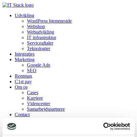
Udvikling
WordPress hjemmeside
Webshop
Webudvikling
IT infrastruktur
Serviceaftaler
Teknologier
Integraties
Marketing
Google Ads
SEO
Rentman
C1st pay
Om os
Cases
Karriere
Videncenter
Samarbejdspartnere
Contact
Udvikling
WordPress hjemmeside
Webshop