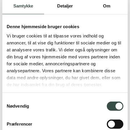
Webudvikling
Samtykke
Detaljer
Om
IT infrastruktur
Serviceaftaler
Teknologier
Integraties
Denne hjemmeside bruger cookies
Marketing
Google Ads
Vi bruger cookies til at tilpasse vores indhold og
SEO
annoncer, til at vise dig funktioner til sociale medier og til
Rentman
at analysere vores trafik. Vi deler også oplysninger om
C1st pay
Om os
din brug af vores hjemmeside med vores partnere inden
Cases
for sociale medier, annonceringspartnere og
Karriere
analysepartnere. Vores partnere kan kombinere disse
Videncenter
Samarbejdspartnere
data med andre oplysninger, du har givet dem, eller som
Contact
de har indsamlet fra din brug af deres tjenester.
DanDomain
Samtykkevalg
Nødvendig
Zullen we samenwerken aan je volgende project?
Præferencer