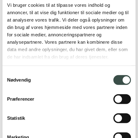
Vi bruger cookies til at tilpasse vores indhold og
Met onze diepgaande kennis van de Rentman API en Exact Online
annoncer, til at vise dig funktioner til sociale medier og til
kunnen we een integratie ontwikkelen die is afgestemd op uw
at analysere vores trafik. Vi deler også oplysninger om
behoeften, of u nu eenvoudige gegevenssynchronisatie of
geavanceerde automatisering tussen projectbeheer en boekhouding
din brug af vores hjemmeside med vores partnere inden
wenst.
for sociale medier, annonceringspartnere og
analysepartnere. Vores partnere kan kombinere disse
Neem hier contact met ons op
data med andre oplysninger, du har givet dem, eller som
Wilt u meer weten over de mogelijkheden?
de har indsamlet fra din brug af deres tjenester.
Kom langs voor een kop koffie op Østerbro 20, 1. th, 5000 Odense
C.
Samtykkevalg
Je kunt ook bellen naar +45 22 22 01 11 of een e-mail sturen naar
Nødvendig
mail@itstack.dk
.
Stuur ons een bericht of vraag
Præferencer
Naam
E-mail
Statistik
Telefoon
Bericht
Marketing