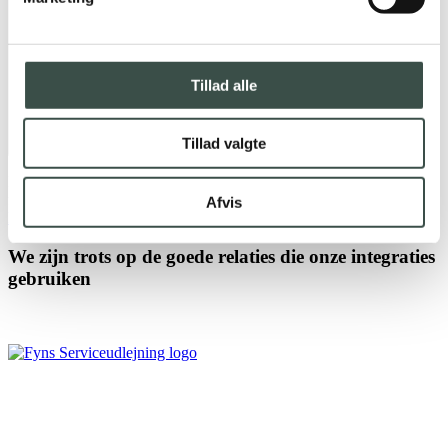
Tillad alle
Tillad valgte
Neem contact met ons op
IT Stack heeft een aantal integraties ontwikkeld tussen Rentman en
financiële systemen zoals
e-conomic ,
Microsoft Dynamics 365
&
Afvis
Fortnox
We zijn trots op de goede relaties die onze integraties
gebruiken