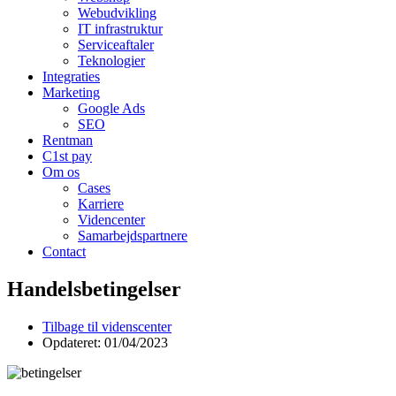
Webudvikling
IT infrastruktur
Serviceaftaler
Teknologier
Integraties
Marketing
Google Ads
SEO
Rentman
C1st pay
Om os
Cases
Karriere
Videncenter
Samarbejdspartnere
Contact
Handelsbetingelser
Tilbage til videnscenter
Opdateret: 01/04/2023