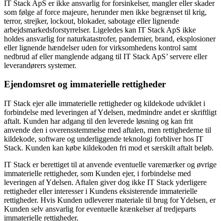
IT Stack ApS er ikke ansvarlig for forsinkelser, mangler eller skader
som følge af force majeure, herunder men ikke begrænset til krig,
terror, strejker, lockout, blokader, sabotage eller lignende
arbejdsmarkedsforstyrrelser. Ligeledes kan IT Stack ApS ikke
holdes ansvarlig for naturkatastrofer, pandemier, brand, eksplosioner
eller lignende hændelser uden for virksomhedens kontrol samt
nedbrud af eller manglende adgang til IT Stack ApS’ servere eller
leverandørers systemer.
Ejendomsret og immaterielle rettigheder
IT Stack ejer alle immaterielle rettigheder og kildekode udviklet i
forbindelse med leveringen af Ydelsen, medmindre andet er skriftligt
aftalt. Kunden har adgang til den leverede løsning og kan frit
anvende den i overensstemmelse med aftalen, men rettighederne til
kildekode, software og underliggende teknologi forbliver hos IT
Stack. Kunden kan købe kildekoden fri mod et særskilt aftalt beløb.
IT Stack er berettiget til at anvende eventuelle varemærker og øvrige
immaterielle rettigheder, som Kunden ejer, i forbindelse med
leveringen af Ydelsen. Aftalen giver dog ikke IT Stack yderligere
rettigheder eller interesser i Kundens eksisterende immaterielle
rettigheder. Hvis Kunden udleverer materiale til brug for Ydelsen, er
Kunden selv ansvarlig for eventuelle krænkelser af tredjeparts
immaterielle rettigheder.