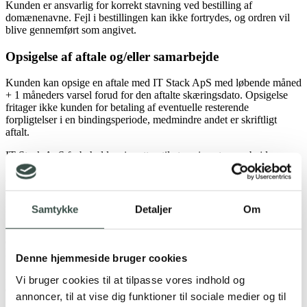
Kunden er ansvarlig for korrekt stavning ved bestilling af
domænenavne. Fejl i bestillingen kan ikke fortrydes, og ordren vil
blive gennemført som angivet.
Opsigelse af aftale og/eller samarbejde
Kunden kan opsige en aftale med IT Stack ApS med løbende måned
+ 1 måneders varsel forud for den aftalte skæringsdato. Opsigelse
fritager ikke kunden for betaling af eventuelle resterende
forpligtelser i en bindingsperiode, medmindre andet er skriftligt
aftalt.
IT Stack ApS forbeholder sig retten til at opsige et samarbejde og
fratræde en opgave med øjeblikkelig virkning, hvis kunden ikke
overholder aftaler, deadlines, møder, materialelevering eller undlader
at give rettidige tilbagemeldinger.
Samtykke
Detaljer
Om
IT Stack ApS kan desuden annullere en aftale med øjeblikkelig
virkning, hvis der foreligger bevis for, at kunden har overtrådt
aftalen. I sådanne tilfælde er kunden fortsat forpligtet til at betale for
hele bindingsperioden.
Denne hjemmeside bruger cookies
En aftale kan ikke overdrages eller sælges til tredjepart uden skriftlig
Vi bruger cookies til at tilpasse vores indhold og
accept fra IT Stack ApS.
annoncer, til at vise dig funktioner til sociale medier og til