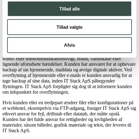
skriftligt aftalt. Weekenddage medregnes ikke i denne periode.
Kunden skal præcisere manglen og kan komme med forslag til
Tillad alle
løsning. Hvis IT Stack ApS ikke kan afhjælpe en mangel inden for
14 dage, kan kunden opnå et prisnedslag. Dette beløb kan dog ikke
overstige det oprindeligt fakturerede beløb. IT Stack ApS er ikke
Tillad valgte
ansvarlig for skader eller fejl, som kunden selv påfører produktet
efter leveringen.
Afvis
IT Stack ApS er ikke ansvarlig for tab af data efter opgavens
afslutning, herunder i tilfælde af servernedbrud, hackerangreb,
strøm- eller telekommunikationssvigt, brand, vandskade eller
lignende uforudsete hændelser. Kunden har ansvaret for at opbevare
backup af sin hjemmeside, maildata og øvrige digitale aktiver. Ved
overflytning af hjemmeside eller e-mails er kunden ansvarlig for at
tage backup af sine data, inden IT Stack ApS påbegynder
flytningen. IT Stack ApS forpligter sig dog til at informere kunden
om tidspunktet for overflytningen.
Hvis kunden eller en tredjepart ændrer filer eller konfigurationer på
et webhotel, eksempelvis via FTP-adgang, frasiger IT Stack ApS sig
ethvert ansvar for fejl, driftstab eller datatab, der måtte opstå.
Kunden har det fulde ansvar for rettigheder og lovligheden af
materialer, såsom billeder, grafisk materiale og tekst, der leveres til
IT Stack ApS.