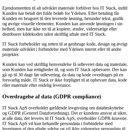
Ejendomsretten til alt udviklet materiale forbliver hos IT Stack, indtil
Kunden har betalt det fulde beløb for Ydelsen. Efter betaling får
Kunden en brugsret til den leverede løsning, herunder tekst, grafik
og øvrige visuelle elementer. Kunden kan anvende løsningen i sin
helhed, men har ikke ret til at kopiere, ændre, videresælge eller
distribuere kildekoden uden skriftlig aftale med IT Stack.
IT Stack forbeholder sig retten til at genbruge kode, design og øvrigt
materiale udviklet i forbindelse med Ydelsen internt eller til andre
projekter.
Kunden kan ved skriftlig henvendelse få udleveret data og materiale,
som Kunden har rettigheder til, og som IT Stack opbevarer. Der kan
gå op til 30 dage før udlevering, da data og kode overdrages på en
forsvarlig måde. IT Stack er ikke forpligtet til at opbevare data, kode
eller materiale efter endelig leverance.
Overdragelse af data (GDPR compliance)
IT Stack ApS overholder gældende lovgivning om databeskyttelse
og GDPR (Generel Dataforordning). Det er kundens ansvar at sikre,
at alle data, der leveres til IT Stack ApS, overholder GDPR-kravene.
IT Stack ApS vil kun behandle persondata i forbindelse med
leveringen af den aftalte ydelse og vil ikke videregive persondata til