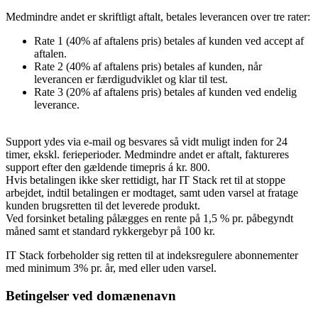
Medmindre andet er skriftligt aftalt, betales leverancen over tre rater:
Rate 1 (40% af aftalens pris) betales af kunden ved accept af
aftalen.
Rate 2 (40% af aftalens pris) betales af kunden, når
leverancen er færdigudviklet og klar til test.
Rate 3 (20% af aftalens pris) betales af kunden ved endelig
leverance.
Support ydes via e-mail og besvares så vidt muligt inden for 24
timer, ekskl. ferieperioder. Medmindre andet er aftalt, faktureres
support efter den gældende timepris á kr. 800.
Hvis betalingen ikke sker rettidigt, har IT Stack ret til at stoppe
arbejdet, indtil betalingen er modtaget, samt uden varsel at fratage
kunden brugsretten til det leverede produkt.
Ved forsinket betaling pålægges en rente på 1,5 % pr. påbegyndt
måned samt et standard rykkergebyr på 100 kr.
IT Stack forbeholder sig retten til at indeksregulere abonnementer
med minimum 3% pr. år, med eller uden varsel.
Betingelser ved domænenavn