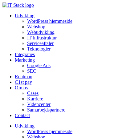
Udvikling
WordPress hjemmeside
Webshop
Webudvikling
IT infrastruktur
Serviceaftaler
Teknologier
Integraties
Marketing
Google Ads
SEO
Rentman
C1st pay
Om os
Cases
Karriere
Videncenter
Samarbejdspartnere
Contact
Udvikling
WordPress hjemmeside
Webshop