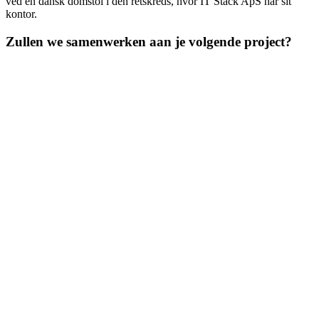
ved en dansk domstol i den retskreds, hvor IT Stack ApS har sit
kontor.
Zullen we samenwerken aan je volgende project?