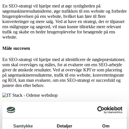
En SEO-strategi vil hjælpe med at øge synligheden på
søgemaskineresultatsiderne, øge trafikken til ens website og forbedre
brugeroplevelsen på ens website, hvilket kan føre til flere
konverteringer og mere salg. Ved at have en strategi, der er tilpasset
ens målgruppe og søgeord, vil man kunne tiltrække mere relevant
trafik og skabe en bedre brugeroplevelse for besøgende på ens
website.
Måle succesen
En SEO-strategi vil hjælpe med at identificere de nøglepræstationer,
som skal overvåges og måles, for at evaluere om ens SEO-arbejde
giver de ønskede resultater. Ved at overvåge KPI’er som placering
på søgemaskineresultaterne, trafik til ens website, konverteringsrate
og ROI, kan man evaluere, om ens SEO-strategi er succesfuld og
justere den efter behov.
Få udarbejdet en professionel SEO strategi
SEO giver ikke resultater her og nu. Der kan gå op til 3 måneder, før
de første resultater viser sig – i nogle tilfælde 6 eller 18 måneder. Det
Samtykke
Detaljer
Om
afhænger dels af dine kompetencer og de ressourcer, du afsætter til