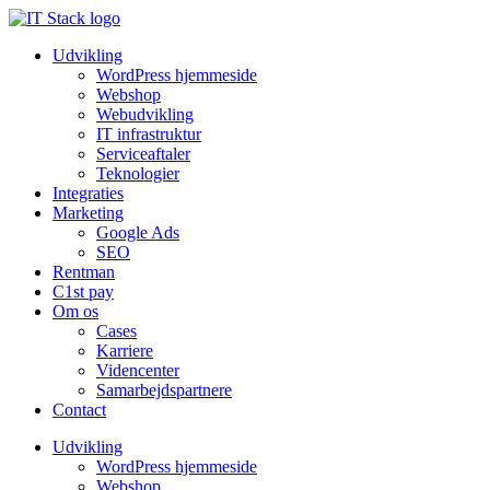
Udvikling
WordPress hjemmeside
Webshop
Webudvikling
IT infrastruktur
Serviceaftaler
Teknologier
Integraties
Marketing
Google Ads
SEO
Rentman
C1st pay
Om os
Cases
Karriere
Videncenter
Samarbejdspartnere
Contact
Udvikling
WordPress hjemmeside
Webshop