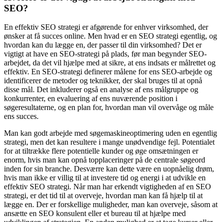
SEO?
En effektiv SEO strategi er afgørende for enhver virksomhed, der
ønsker at få succes online. Men hvad er en SEO strategi egentlig, og
hvordan kan du lægge en, der passer til din virksomhed? Det er
vigtigt at have en SEO-strategi på plads, før man begynder SEO-
arbejdet, da det vil hjælpe med at sikre, at ens indsats er målrettet og
effektiv. En SEO-strategi definerer målene for ens SEO-arbejde og
identificerer de metoder og teknikker, der skal bruges til at opnå
disse mål. Det inkluderer også en analyse af ens målgruppe og
konkurrenter, en evaluering af ens nuværende position i
søgeresultaterne, og en plan for, hvordan man vil overvåge og måle
ens succes.
Man kan godt arbejde med søgemaskineoptimering uden en egentlig
strategi, men det kan resultere i mange unødvendige fejl. Potentialet
for at tiltrække flere potentielle kunder og øge omsætningen er
enorm, hvis man kan opnå topplaceringer på de centrale søgeord
inden for sin branche. Desværre kan dette være en uopnåelig drøm,
hvis man ikke er villig til at investere tid og energi i at udvikle en
effektiv SEO strategi. Når man har erkendt vigtigheden af en SEO
strategi, er det tid til at overveje, hvordan man kan få hjælp til at
lægge en. Der er forskellige muligheder, man kan overveje, såsom at
ansætte en SEO konsulent eller et bureau til at hjælpe med