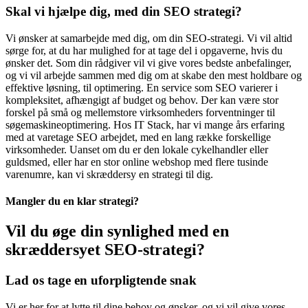
Skal vi hjælpe dig, med din SEO strategi?
Vi ønsker at samarbejde med dig, om din SEO-strategi. Vi vil altid
sørge for, at du har mulighed for at tage del i opgaverne, hvis du
ønsker det. Som din rådgiver vil vi give vores bedste anbefalinger,
og vi vil arbejde sammen med dig om at skabe den mest holdbare og
effektive løsning, til optimering. En service som SEO varierer i
kompleksitet, afhængigt af budget og behov. Der kan være stor
forskel på små og mellemstore virksomheders forventninger til
søgemaskineoptimering. Hos IT Stack, har vi mange års erfaring
med at varetage SEO arbejdet, med en lang række forskellige
virksomheder. Uanset om du er den lokale cykelhandler eller
guldsmed, eller har en stor online webshop med flere tusinde
varenumre, kan vi skræddersy en strategi til dig.
Mangler du en klar strategi?
Vil du øge din synlighed med en
skræddersyet SEO-strategi?
Lad os tage en uforpligtende snak
Vi er her for at lytte til dine behov og ønsker, og vi vil give vores