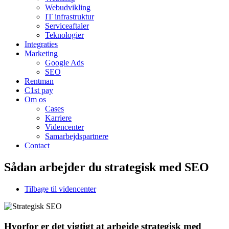
Webudvikling
IT infrastruktur
Serviceaftaler
Teknologier
Integraties
Marketing
Google Ads
SEO
Rentman
C1st pay
Om os
Cases
Karriere
Videncenter
Samarbejdspartnere
Contact
Sådan arbejder du strategisk med SEO
Tilbage til videncenter
Hvorfor er det vigtigt at arbejde strategisk med