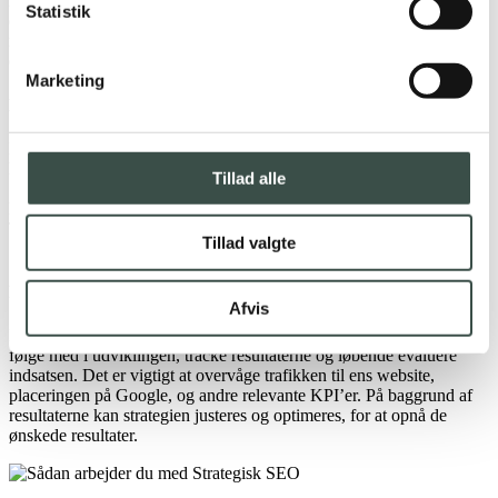
mål for indsatsen. Tidshorisonten kan være alt fra et par måneder til
Statistik
et år eller mere, afhængigt af den ønskede effekt og den tid, der er til
rådighed. Målet skal være konkret og målbart, så det er muligt at
evaluere indsatsen og justere strategien undervejs.
Marketing
Lav en handlingsplan
Når tidshorisonten og målet er fastlagt, er næste trin at udarbejde en
handlingsplan. Planen bør indeholde en analyse af den nuværende
Tillad alle
SEO-status, identifikation af relevante søgeord og en liste over
konkrete tiltag, der kan forbedre placeringen på søgemaskinerne.
Tiltagene kan omfatte optimering af indhold, linkbuilding, teknisk
Tillad valgte
SEO og andre SEO-tiltag.
Følg med i udviklingen, track resultater og evaluér
Afvis
For at sikre succes med den strategiske SEO-indsats er det vigtigt at
følge med i udviklingen, tracke resultaterne og løbende evaluere
indsatsen. Det er vigtigt at overvåge trafikken til ens website,
placeringen på Google, og andre relevante KPI’er. På baggrund af
resultaterne kan strategien justeres og optimeres, for at opnå de
ønskede resultater.