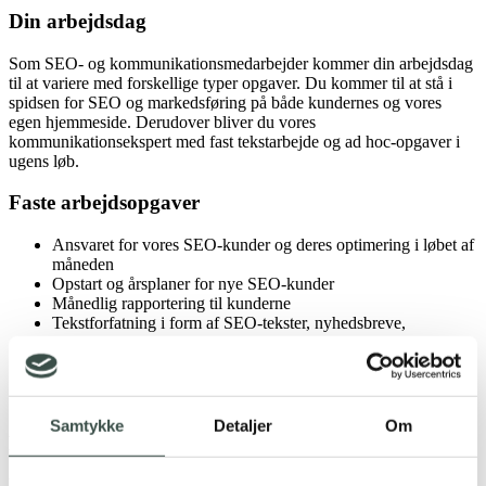
Din arbejdsdag
Som SEO- og kommunikationsmedarbejder kommer din arbejdsdag
til at variere med forskellige typer opgaver. Du kommer til at stå i
spidsen for SEO og markedsføring på både kundernes og vores
egen hjemmeside. Derudover bliver du vores
kommunikationsekspert med fast tekstarbejde og ad hoc-opgaver i
ugens løb.
Faste arbejdsopgaver
Ansvaret for vores SEO-kunder og deres optimering i løbet af
måneden
Opstart og årsplaner for nye SEO-kunder
Månedlig rapportering til kunderne
Tekstforfatning i form af SEO-tekster, nyhedsbreve,
vidensartikler og forskellige ad hoc-opgaver
Interne og eksterne SoMe-opslag og content-planer
Grafiske opgaver, f.eks. til indhold på sociale medier, på
nyhedsbreve og hjemmesider
Samtykke
Detaljer
Om
Er det dig, vi leder efter?
Vi leder efter en medarbejder, der er nysgerrig på det gode content.