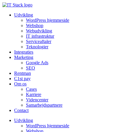
Udvikling
WordPress hjemmeside
Webshop
Webudvikling
IT infrastruktur
Serviceaftaler
Teknologier
Integraties
Marketing
Google Ads
SEO
Rentman
C1st pay
Om os
Cases
Karriere
Videncenter
Samarbejdspartnere
Contact
Udvikling
WordPress hjemmeside
Webshop