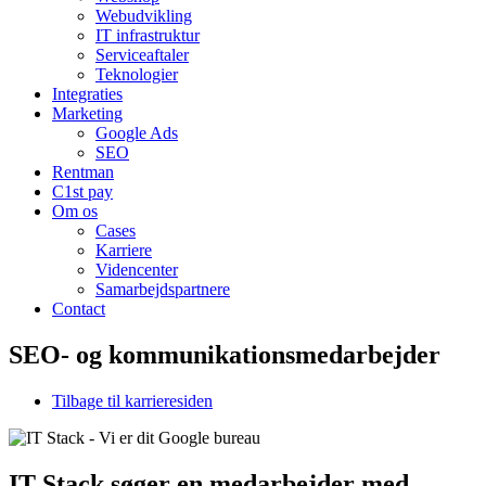
Webudvikling
IT infrastruktur
Serviceaftaler
Teknologier
Integraties
Marketing
Google Ads
SEO
Rentman
C1st pay
Om os
Cases
Karriere
Videncenter
Samarbejdspartnere
Contact
SEO- og kommunikationsmedarbejder
Tilbage til karrieresiden
IT Stack søger en medarbejder med