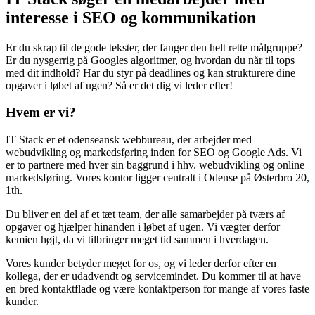
interesse i SEO og kommunikation
Er du skrap til de gode tekster, der fanger den helt rette målgruppe?
Er du nysgerrig på Googles algoritmer, og hvordan du når til tops
med dit indhold? Har du styr på deadlines og kan strukturere dine
opgaver i løbet af ugen? Så er det dig vi leder efter!
Hvem er vi?
IT Stack er et odenseansk webbureau, der arbejder med
webudvikling og markedsføring inden for SEO og Google Ads. Vi
er to partnere med hver sin baggrund i hhv. webudvikling og online
markedsføring. Vores kontor ligger centralt i Odense på Østerbro 20,
1th.
Du bliver en del af et tæt team, der alle samarbejder på tværs af
opgaver og hjælper hinanden i løbet af ugen. Vi vægter derfor
kemien højt, da vi tilbringer meget tid sammen i hverdagen.
Vores kunder betyder meget for os, og vi leder derfor efter en
kollega, der er udadvendt og servicemindet. Du kommer til at have
en bred kontaktflade og være kontaktperson for mange af vores faste
kunder.