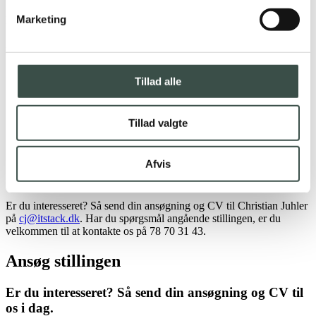
Hos IT Stack gør vi meget for, at det skal være sjovt at komme på
arbejde. Vi vil gerne tilbyde vores medarbejdere et uformelt og
Marketing
hyggeligt arbejdsmiljø, hvor alle føler sig hjemme.
Vi kan bl.a. tilbyde dig
En sjov og social arbejdsplads, hvor der er plads til alle
Tillad alle
Et godt og roligt arbejdsmiljø med faste kontorpladser og
fleksible arbejdstider
Frihed under ansvar og mulighed for at præge sin egen
Tillad valgte
arbejdsdag
Hyggelige, sociale tiltag som bl.a. fælles fredagsmorgenmad
og regelmæssige firmaarrangementer
Afvis
Ansøgning og kontakt
Er du interesseret? Så send din ansøgning og CV til Christian Juhler
på
cj@itstack.dk
. Har du spørgsmål angående stillingen, er du
velkommen til at kontakte os på 78 70 31 43.
Ansøg stillingen
Er du interesseret? Så send din ansøgning og CV til
os i dag.