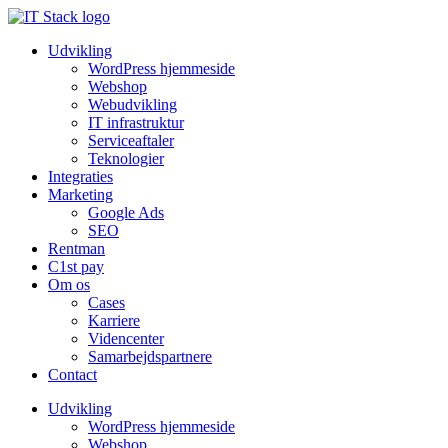
Udvikling
WordPress hjemmeside
Webshop
Webudvikling
IT infrastruktur
Serviceaftaler
Teknologier
Integraties
Marketing
Google Ads
SEO
Rentman
C1st pay
Om os
Cases
Karriere
Videncenter
Samarbejdspartnere
Contact
Udvikling
WordPress hjemmeside
Webshop