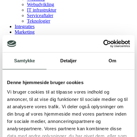
Webudvikling
IT infrastruktur
Serviceaftaler
Teknologier
Integraties
Marketing
Google Ads
SEO
Rentman
C1st pay
Om os
Samtykke
Detaljer
Om
Cases
Karriere
Videncenter
Samarbejdspartnere
Denne hjemmeside bruger cookies
Contact
Vi bruger cookies til at tilpasse vores indhold og
Kategori:
Systemer
annoncer, til at vise dig funktioner til sociale medier og til
at analysere vores trafik. Vi deler også oplysninger om
din brug af vores hjemmeside med vores partnere inden
Shopify
for sociale medier, annonceringspartnere og
analysepartnere. Vores partnere kan kombinere disse
data med andre oplysninger, du har givet dem, eller som